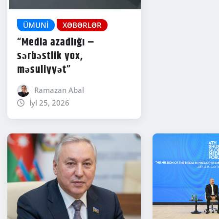
ÜMUNI
XƏBƏRLƏR
“Media azadlığı –
sərbəstlik yox,
məsuliyyət”
Ramazan Abal
İyl 25, 2026