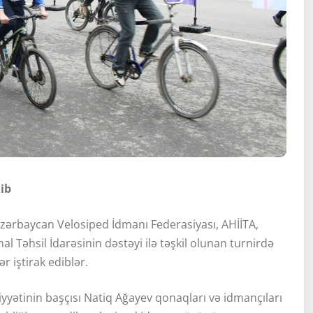
ib
Azərbaycan Velosiped İdmanı Federasiyası, AHİİTA,
l Təhsil İdarəsinin dəstəyi ilə təşkil olunan turnirdə
 iştirak ediblər.
yyətinin başçısı Natiq Ağayev qonaqları və idmançıları