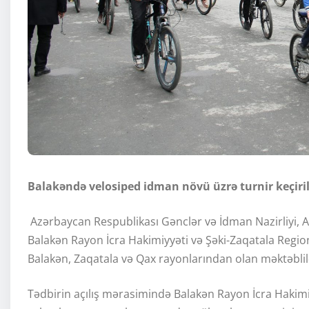
Balakəndə velosiped idman növü üzrə turnir keçiril
Azərbaycan Respublikası Gənclər və İdman Nazirliyi, 
Balakən Rayon İcra Hakimiyyəti və Şəki-Zaqatala Regiona
Balakən, Zaqatala və Qax rayonlarından olan məktəblilər
Tədbirin açılış mərasimində Balakən Rayon İcra Hakimi