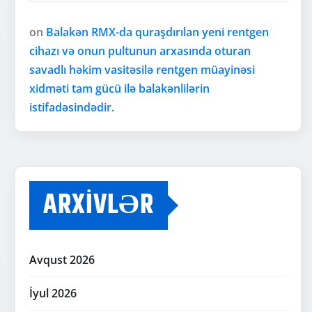
on
Balakən RMX-da quraşdırılan yeni rentgen
cihazı və onun pultunun arxasında oturan
savadlı həkim vasitəsilə rentgen müayinəsi
xidməti tam gücü ilə balakənlilərin
istifadəsindədir.
ARXIVLƏR
Avqust 2026
İyul 2026