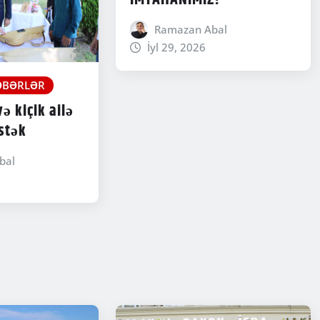
Ramazan Abal
İyl 29, 2026
ƏBƏRLƏR
ə kiçik ailə
stək
bal