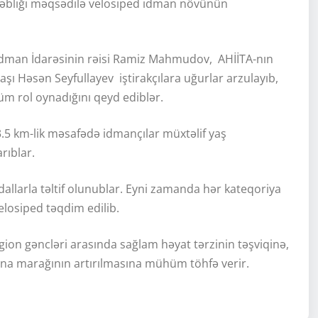
təbliği məqsədilə velosiped idman növünün
ə İdman İdarəsinin rəisi Ramiz Mahmudov, AHİİTA-nın
şı Həsən Seyfullayev iştirakçılara uğurlar arzulayıb,
m rol oynadığını qeyd ediblər.
.5 km-lik məsafədə idmançılar müxtəlif yaş
rıblar.
allarla təltif olunublar. Eyni zamanda hər kateqoriya
velosiped təqdim edilib.
gion gəncləri arasında sağlam həyat tərzinin təşviqinə,
na marağının artırılmasına mühüm töhfə verir.