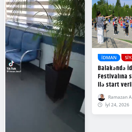
İDMAN
SI
Balakəndə İ
Festivalına 
ilə start veri
Ramazan A
İyl 24, 2026