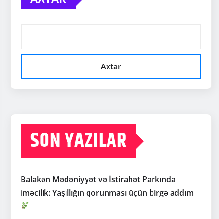
Axtar
SON YAZILAR
Balakən Mədəniyyət və İstirahət Parkında
iməcilik: Yaşıllığın qorunması üçün birgə addım