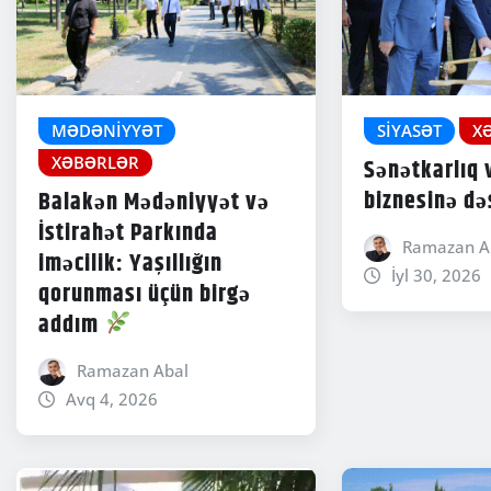
MƏDƏNIYYƏT
SIYASƏT
X
XƏBƏRLƏR
Sənətkarlıq v
biznesinə də
Balakən Mədəniyyət və
İstirahət Parkında
Ramazan A
iməcilik: Yaşıllığın
İyl 30, 2026
qorunması üçün birgə
addım
Ramazan Abal
Avq 4, 2026