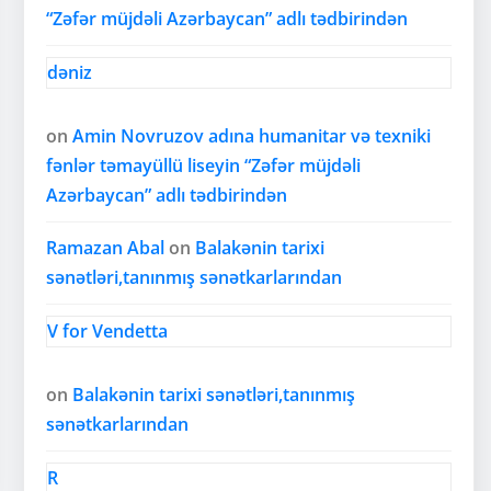
“Zəfər müjdəli Azərbaycan” adlı tədbirindən
dəniz
on
Amin Novruzov adına humanitar və texniki
fənlər təmayüllü liseyin “Zəfər müjdəli
Azərbaycan” adlı tədbirindən
Ramazan Abal
on
Balakənin tarixi
sənətləri,tanınmış sənətkarlarından
V for Vendetta
on
Balakənin tarixi sənətləri,tanınmış
sənətkarlarından
R