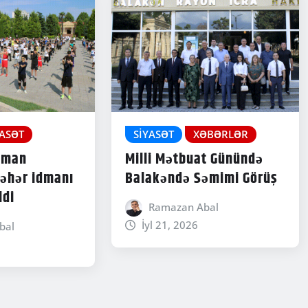
YASƏT
SIYASƏT
XƏBƏRLƏR
dman
Milli Mətbuat Günündə
səhər idmanı
Balakəndə Səmimi Görüş
ldi
Ramazan Abal
İyl 21, 2026
bal