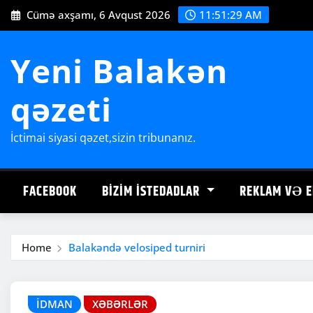
Skip
Cümə axşamı, 6 Avqust 2026
11:51:30 AM
to
content
Yeni Balakən
qəzeti
İctimai siyasi qəzet,sizin tribunanız.
FACEBOOK
BIZIM İSTEDADLAR
REKLAM VƏ E
Home
Balakəndə velosiped turniri
İDMAN
XƏBƏRLƏR