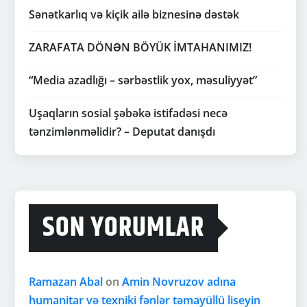
Sənətkarlıq və kiçik ailə biznesinə dəstək
ZARAFATA DÖNƏN BÖYÜK İMTAHANIMIZ!
“Media azadlığı – sərbəstlik yox, məsuliyyət”
Uşaqların sosial şəbəkə istifadəsi necə
tənzimlənməlidir? – Deputat danışdı
SON YORUMLAR
Ramazan Abal
on
Amin Novruzov adına
humanitar və texniki fənlər təmayüllü liseyin