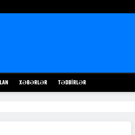
LAN
XƏBƏRLƏR
TƏDBIRLƏR