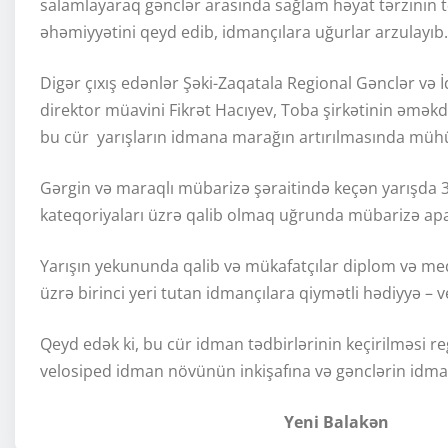
salamlayaraq gənclər arasında sağlam həyat tərzinin 
əhəmiyyətini qeyd edib, idmançılara uğurlar arzulayıb.
Digər çıxış edənlər Şəki-Zaqatala Regional Gənclər v
direktor müavini Fikrət Hacıyev, Toba şirkətinin əməkda
bu cür yarışların idmana marağın artırılmasında mühü
Gərgin və maraqlı mübarizə şəraitində keçən yarışda 3
kateqoriyaları üzrə qalib olmaq uğrunda mübarizə apa
Yarışın yekununda qalib və mükafatçılar diplom və med
üzrə birinci yeri tutan idmançılara qiymətli hədiyyə – 
Qeyd edək ki, bu cür idman tədbirlərinin keçirilməsi re
velosiped idman növünün inkişafına və gənclərin idma
Yeni Balakən