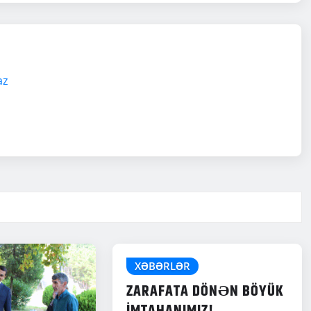
az
XƏBƏRLƏR
ZARAFATA DÖNƏN BÖYÜK
İMTAHANIMIZ!