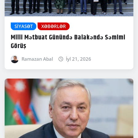
SIYASƏT
XƏBƏRLƏR
Milli Mətbuat Günündə Balakəndə Səmimi
Görüş
Ramazan Abal
İyl 21, 2026