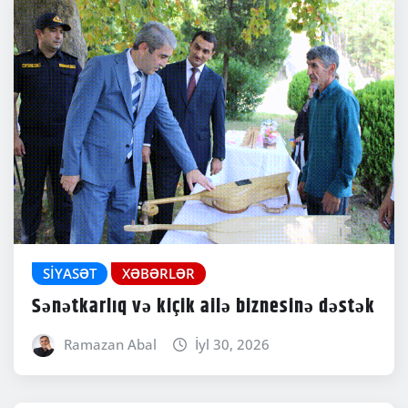
SIYASƏT
XƏBƏRLƏR
Sənətkarlıq və kiçik ailə biznesinə dəstək
Ramazan Abal
İyl 30, 2026