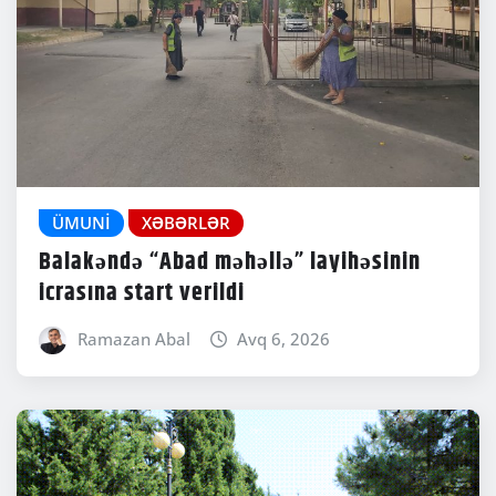
ÜMUNI
XƏBƏRLƏR
Balakəndə “Abad məhəllə” layihəsinin
icrasına start verildi
Ramazan Abal
Avq 6, 2026