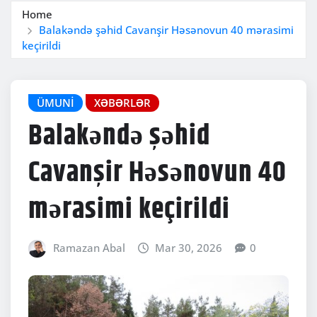
Home
Balakəndə şəhid Cavanşir Həsənovun 40 mərasimi
keçirildi
ÜMUNI
XƏBƏRLƏR
Balakəndə şəhid
Cavanşir Həsənovun 40
mərasimi keçirildi
Ramazan Abal
Mar 30, 2026
0