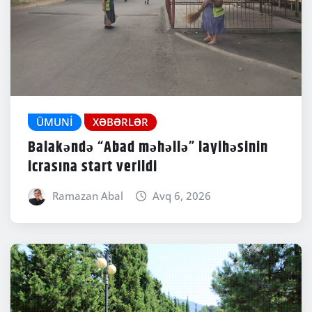
ÜMUNI
XƏBƏRLƏR
Balakəndə “Abad məhəllə” layihəsinin
icrasına start verildi
Ramazan Abal
Avq 6, 2026