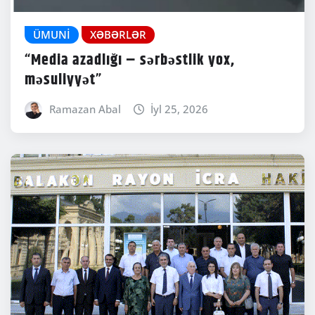
ÜMUNI
XƏBƏRLƏR
“Media azadlığı – sərbəstlik yox,
məsuliyyət”
Ramazan Abal
İyl 25, 2026