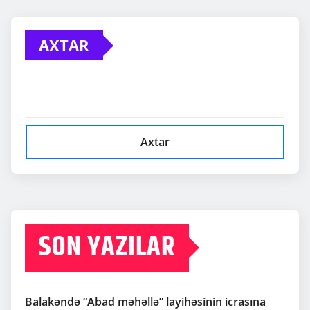
AXTAR
Axtar
SON YAZILAR
Balakəndə “Abad məhəllə” layihəsinin icrasına