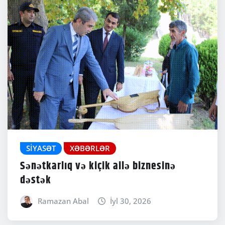
SIYASƏT
XƏBƏRLƏR
Sənətkarlıq və kiçik ailə biznesinə
dəstək
Ramazan Abal
İyl 30, 2026