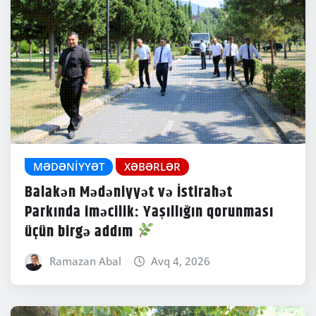
MƏDƏNIYYƏT
XƏBƏRLƏR
Balakən Mədəniyyət və İstirahət
Parkında iməcilik: Yaşıllığın qorunması
üçün birgə addım
Ramazan Abal
Avq 4, 2026