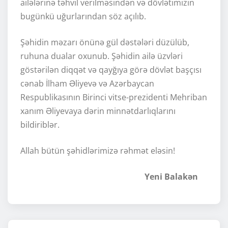
ailələrinə təhvil verilməsindən və dövlətimizin
bugünkü uğurlarından söz açılıb.
Şəhidin məzarı önünə gül dəstələri düzülüb,
ruhuna dualar oxunub. Şəhidin ailə üzvləri
göstərilən diqqət və qayğıya görə dövlət başçısı
cənab İlham Əliyevə və Azərbaycan
Respublikasının Birinci vitse-prezidenti Mehriban
xanım Əliyevaya dərin minnətdarlıqlarını
bildiriblər.
Allah bütün şəhidlərimizə rəhmət eləsin!
Yeni Balakən