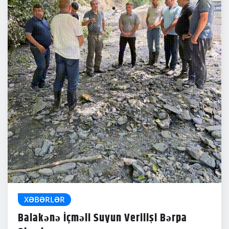
XƏBƏRLƏR
Balakənə İçməli Suyun Verilişi Bərpa