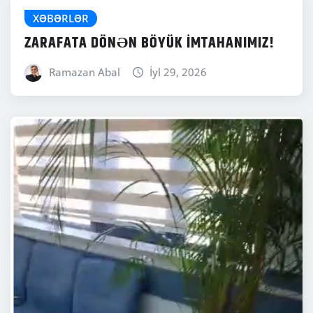
XƏBƏRLƏR
ZARAFATA DÖNƏN BÖYÜK İMTAHANIMIZ!
Ramazan Abal
İyl 29, 2026