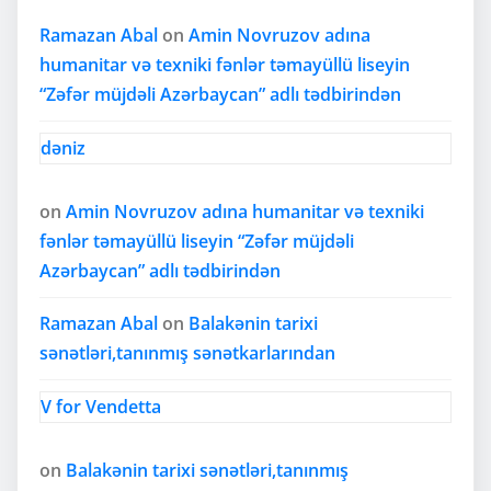
Ramazan Abal
on
Amin Novruzov adına
humanitar və texniki fənlər təmayüllü liseyin
“Zəfər müjdəli Azərbaycan” adlı tədbirindən
dəniz
on
Amin Novruzov adına humanitar və texniki
fənlər təmayüllü liseyin “Zəfər müjdəli
Azərbaycan” adlı tədbirindən
Ramazan Abal
on
Balakənin tarixi
sənətləri,tanınmış sənətkarlarından
V for Vendetta
on
Balakənin tarixi sənətləri,tanınmış