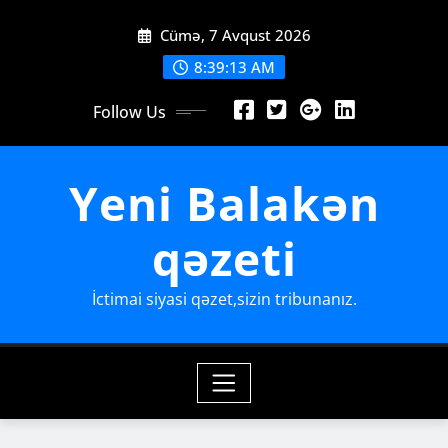
Skip
Cümə, 7 Avqust 2026
to
content
8:39:14 AM
Follow Us
Yeni Balakən
qəzeti
İctimai siyasi qəzet,sizin tribunanız.