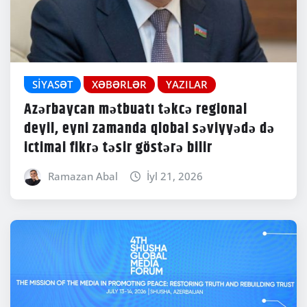
SIYASƏT
XƏBƏRLƏR
YAZILAR
Azərbaycan mətbuatı təkcə regional
deyil, eyni zamanda qlobal səviyyədə də
ictimai fikrə təsir göstərə bilir
Ramazan Abal
İyl 21, 2026