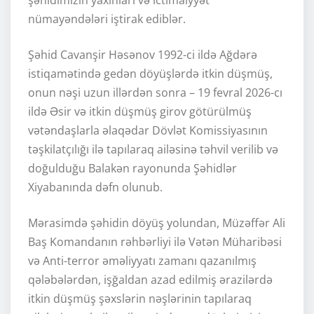
şəhidimizin yaxınları və ictimaiyyət
nümayəndələri iştirak ediblər.
Şəhid Cavanşir Həsənov 1992-ci ildə Ağdərə
istiqamətində gedən döyüşlərdə itkin düşmüş,
onun nəşi uzun illərdən sonra – 19 fevral 2026-cı
ildə Əsir və itkin düşmüş girov götürülmüş
vətəndaşlarla əlaqədar Dövlət Komissiyasının
təşkilatçılığı ilə tapılaraq ailəsinə təhvil verilib və
doğulduğu Balakən rayonunda Şəhidlər
Xiyabanında dəfn olunub.
Mərasimdə şəhidin döyüş yolundan, Müzəffər Ali
Baş Komandanın rəhbərliyi ilə Vətən Müharibəsi
və Anti-terror əməliyyatı zamanı qazanılmış
qələbələrdən, işğaldan azad edilmiş ərazilərdə
itkin düşmüş şəxslərin nəşlərinin tapılaraq