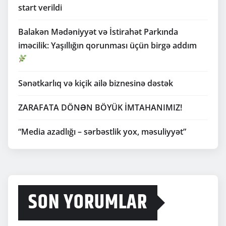
start verildi
Balakən Mədəniyyət və İstirahət Parkında
iməcilik: Yaşıllığın qorunması üçün birgə addım
Sənətkarlıq və kiçik ailə biznesinə dəstək
ZARAFATA DÖNƏN BÖYÜK İMTAHANIMIZ!
“Media azadlığı – sərbəstlik yox, məsuliyyət”
SON YORUMLAR