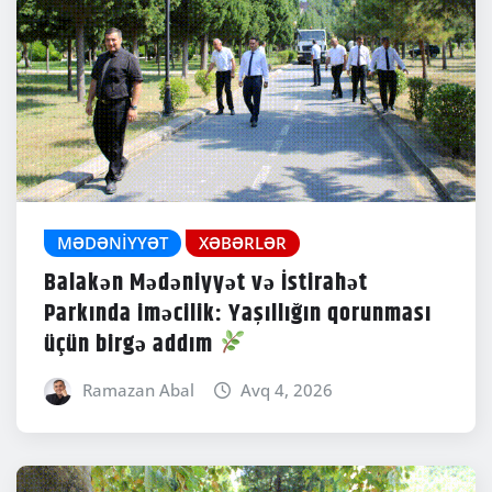
MƏDƏNIYYƏT
XƏBƏRLƏR
Balakən Mədəniyyət və İstirahət
Parkında iməcilik: Yaşıllığın qorunması
üçün birgə addım
Ramazan Abal
Avq 4, 2026