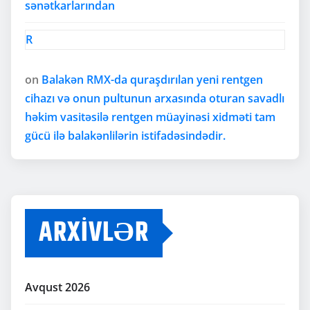
sənətkarlarından
R
on
Balakən RMX-da quraşdırılan yeni rentgen
cihazı və onun pultunun arxasında oturan savadlı
həkim vasitəsilə rentgen müayinəsi xidməti tam
gücü ilə balakənlilərin istifadəsindədir.
ARXIVLƏR
Avqust 2026