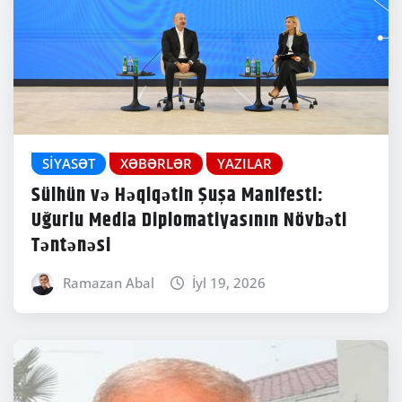
SIYASƏT
XƏBƏRLƏR
YAZILAR
Sülhün və Həqiqətin Şuşa Manifesti:
Uğurlu Media Diplomatiyasının Növbəti
Təntənəsi
Ramazan Abal
İyl 19, 2026