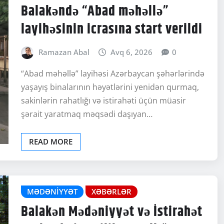
Balakəndə “Abad məhəllə”
layihəsinin icrasına start verildi
Ramazan Abal
Avq 6, 2026
0
“Abad məhəllə” layihəsi Azərbaycan şəhərlərində
yaşayış binalarının həyətlərini yenidən qurmaq,
sakinlərin rahatlığı və istirahəti üçün müasir
şərait yaratmaq məqsədi daşıyan…
READ MORE
MƏDƏNIYYƏT
XƏBƏRLƏR
Balakən Mədəniyyət və İstirahət