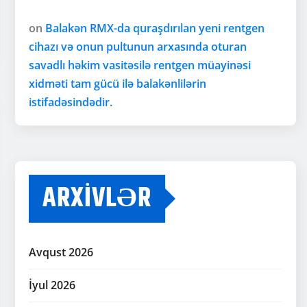
on
Balakən RMX-da quraşdırılan yeni rentgen
cihazı və onun pultunun arxasında oturan
savadlı həkim vasitəsilə rentgen müayinəsi
xidməti tam gücü ilə balakənlilərin
istifadəsindədir.
ARXIVLƏR
Avqust 2026
İyul 2026