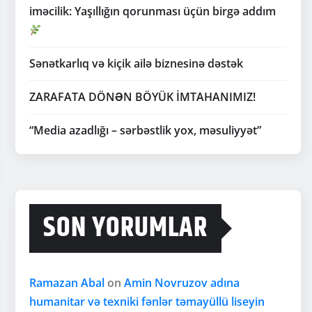
iməcilik: Yaşıllığın qorunması üçün birgə addım
Sənətkarlıq və kiçik ailə biznesinə dəstək
ZARAFATA DÖNƏN BÖYÜK İMTAHANIMIZ!
“Media azadlığı – sərbəstlik yox, məsuliyyət”
SON YORUMLAR
Ramazan Abal
on
Amin Novruzov adına
humanitar və texniki fənlər təmayüllü liseyin