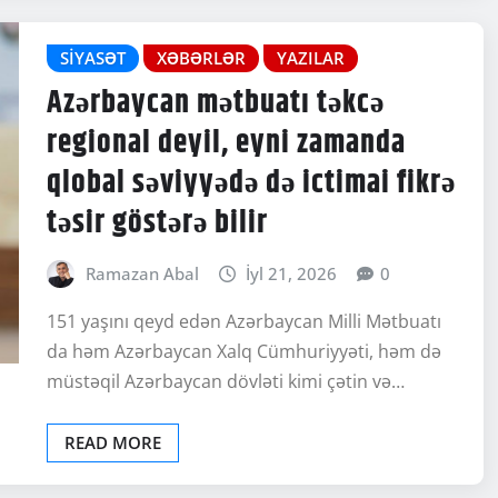
SIYASƏT
XƏBƏRLƏR
YAZILAR
Azərbaycan mətbuatı təkcə
regional deyil, eyni zamanda
qlobal səviyyədə də ictimai fikrə
təsir göstərə bilir
Ramazan Abal
İyl 21, 2026
0
151 yaşını qeyd edən Azərbaycan Milli Mətbuatı
da həm Azərbaycan Xalq Cümhuriyyəti, həm də
müstəqil Azərbaycan dövləti kimi çətin və…
READ MORE