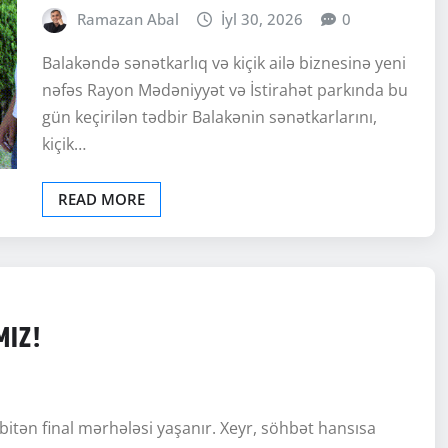
Ramazan Abal
İyl 30, 2026
0
Balakəndə sənətkarlıq və kiçik ailə biznesinə yeni
nəfəs Rayon Mədəniyyət və İstirahət parkında bu
gün keçirilən tədbir Balakənin sənətkarlarını,
kiçik…
READ MORE
MIZ!
bitən final mərhələsi yaşanır. Xeyr, söhbət hansısa