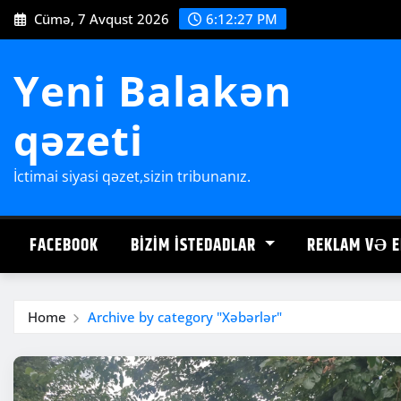
Skip
Cümə, 7 Avqust 2026
6:12:29 PM
to
content
Yeni Balakən
qəzeti
İctimai siyasi qəzet,sizin tribunanız.
FACEBOOK
BIZIM İSTEDADLAR
REKLAM VƏ E
Home
Archive by category "Xəbərlər"