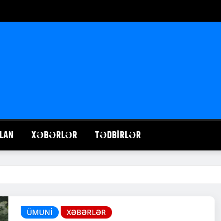
LAN
XƏBƏRLƏR
TƏDBIRLƏR
ÜMUNI
XƏBƏRLƏR