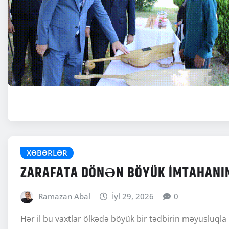
XƏBƏRLƏR
ZARAFATA DÖNƏN BÖYÜK İMTAHANI
Ramazan Abal
İyl 29, 2026
0
Hər il bu vaxtlar ölkədə böyük bir tədbirin məyusluqla 