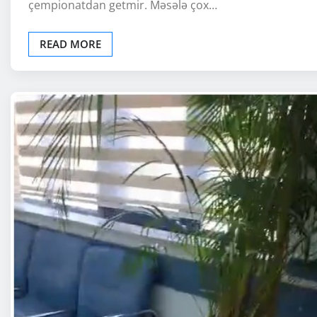
çempionatdan getmir. Məsələ çox…
READ MORE