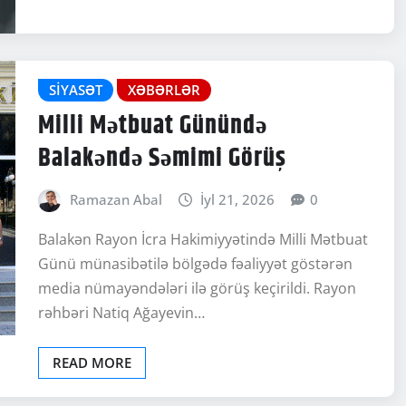
SIYASƏT
XƏBƏRLƏR
Milli Mətbuat Günündə
Balakəndə Səmimi Görüş
Ramazan Abal
İyl 21, 2026
0
Balakən Rayon İcra Hakimiyyətində Milli Mətbuat
Günü münasibətilə bölgədə fəaliyyət göstərən
media nümayəndələri ilə görüş keçirildi. Rayon
rəhbəri Natiq Ağayevin…
READ MORE