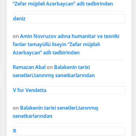
“Zəfər müjdəli Azərbaycan” adlı tədbirindən
dəniz
on
Amin Novruzov adına humanitar və texniki
fənlər təmayüllü liseyin “Zəfər müjdəli
Azərbaycan” adlı tədbirindən
Ramazan Abal
on
Balakənin tarixi
sənətləri,tanınmış sənətkarlarından
V for Vendetta
on
Balakənin tarixi sənətləri,tanınmış
sənətkarlarından
R