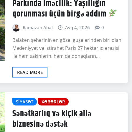
Parkında iməcilik: Yaşıllığın
qorunması üçün birgə addım
Ramazan Abal
Avq 4, 2026
0
Balakən şəhərinin ən gözəl guşələrindən biri olan
Mədəniyyət və İstirahət Parkı 27 hektarlıq ərazisi
ilə həm sakinlərin, həm də qonaqların…
READ MORE
SIYASƏT
XƏBƏRLƏR
Sənətkarlıq və kiçik ailə
biznesinə dəstək