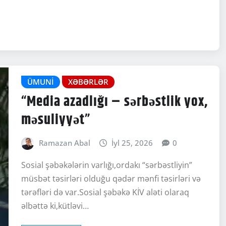
ÜMUNI
XƏBƏRLƏR
“Media azadlığı – sərbəstlik yox,
məsuliyyət”
Ramazan Abal
İyl 25, 2026
0
Sosial şəbəkələrin varlığı,ordakı “sərbəstliyin”
müsbət təsirləri olduğu qədər mənfi təsirləri və
tərəfləri də var.Sosial şəbəkə KİV aləti olaraq
əlbəttə ki,kütləvi…