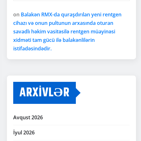
on
Balakən RMX-da quraşdırılan yeni rentgen
cihazı və onun pultunun arxasında oturan
savadlı həkim vasitəsilə rentgen müayinəsi
xidməti tam gücü ilə balakənlilərin
istifadəsindədir.
ARXIVLƏR
Avqust 2026
İyul 2026