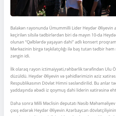
Balakən rayonunda Ümummilli Lider Heydər Əliyevin 
keçirilən silsilə tədbirlərdən biri də mayın 10-da Heyd
olunan “Qəlblərdə yaşayan dahi” adlı konsert proqram
Mərkəzinin birgə təşkilatçılığı ilə baş tutan tədbir 
zəngin idi.
İlk olaraq rayon ictimaiyyəti,rəhbərlik tərəfindən Ulu Ö
düzüldü. Heydər Əliyevin və şəhidlərimizin əziz xatirə
Respublikasının Dövlət Himni səsləndirilid. Bu anlar təd
yaddaşında əbədi iz qoymuş dahi liderin xatirəsinə e
Daha sonra Milli Məclisin deputatı Nəsib Məhəməliyev
çıxış edərək Heydər Əliyevin Azərbaycan dövlətçiliyinin