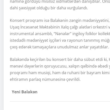
naminə gördüyü misilsiz xidmətlərdən danışdılar. Onl
dahi şəxsiyyət olduğu bir daha vurğulandı.
Konsert proqramı isə Balakənin zəngin mədəniyyətini, f
Uşaq İncəsənət Məktəbinin Xalq çalğı alətləri orkestri 
instrumental ansamblı, “Nənələr” ingiloy folklor kollekt
istedadlı mədəniyyət işçiləri və rayonun tanınmış müğ
çıxış edərək tamaşaçılara unudulmaz anlar yaşatdılar.
Balakəndə keçirilən bu konsert bir daha sübut etdi ki, H
mənəvi dəyərlərin qoruyucusu, xalqın qəlbində əbədi y
proqramı həm musiqi, həm də ruhani bir bayram kimi 
ehtiramın parlaq nümunəsinə çevrildi.
Yeni Balakən