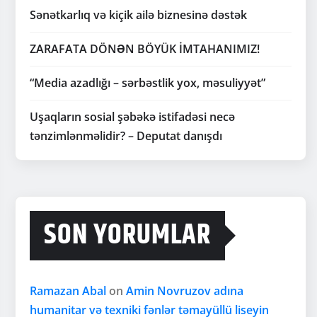
Sənətkarlıq və kiçik ailə biznesinə dəstək
ZARAFATA DÖNƏN BÖYÜK İMTAHANIMIZ!
“Media azadlığı – sərbəstlik yox, məsuliyyət”
Uşaqların sosial şəbəkə istifadəsi necə
tənzimlənməlidir? – Deputat danışdı
SON YORUMLAR
Ramazan Abal
on
Amin Novruzov adına
humanitar və texniki fənlər təmayüllü liseyin