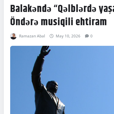
Balakəndə “Qəlblərdə yaş
Öndərə musiqili ehtiram
Ramazan Abal
May 10, 2026
0