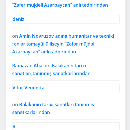
“Zəfər müjdəli Azərbaycan” adlı tədbirindən
dəniz
on
Amin Novruzov adına humanitar və texniki
fənlər təmayüllü liseyin “Zəfər müjdəli
Azərbaycan” adlı tədbirindən
Ramazan Abal
on
Balakənin tarixi
sənətləri,tanınmış sənətkarlarından
V for Vendetta
on
Balakənin tarixi sənətləri,tanınmış
sənətkarlarından
R