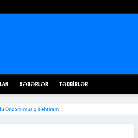
LAN
XƏBƏRLƏR
TƏDBIRLƏR
lu Öndərə musiqili ehtiram