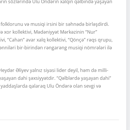
arın sözlərində Ulu Öndərin xalqın qəlbində yaşayan
olklorunu və musiqi irsini bir səhnədə birləşdirdi.
və xor kollektivi, Mədəniyyət Mərkəzinin “Nur”
ivi, “Cahan” avar xalq kollektivi, “Qönçə” rəqs qrupu,
ənniləri bir-birindən rəngarəng musiqi nömrələri ilə
eydər Əliyev yalnız siyasi lider deyil, həm də milli-
aşayan dahi şəxsiyyətdir. “Qəlblərdə yaşayan dahi”
yaddaşlarda qalaraq Ulu Öndərə olan sevgi və