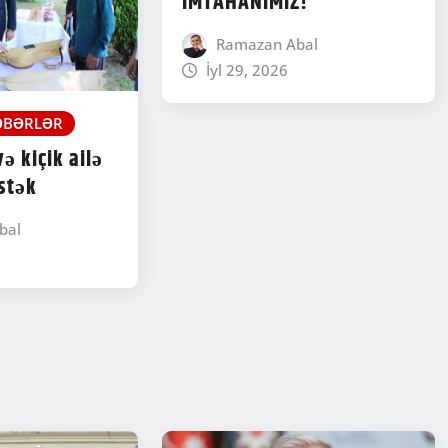
İMTAHANIMIZ!
Ramazan Abal
İyl 29, 2026
ƏBƏRLƏR
ə kiçik ailə
stək
bal