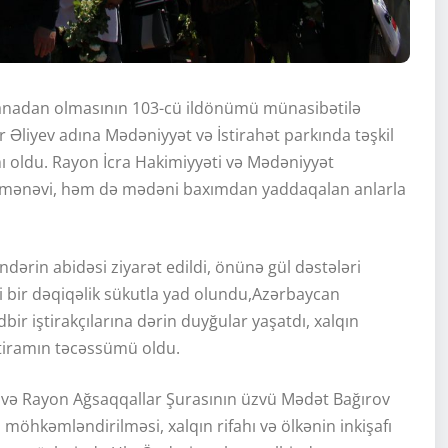
anadan olmasının 103-cü ildönümü münasibətilə
ər Əliyev adına Mədəniyyət və İstirahət parkında təşkil
ı oldu. Rayon İcra Hakimiyyəti və Mədəniyyət
həm mənəvi, həm də mədəni baxımdan yaddaqalan anlarla
ndərin abidəsi ziyarət edildi, önünə gül dəstələri
si bir dəqiqəlik sükutla yad olundu,Azərbaycan
bir iştirakçılarına dərin duyğular yaşatdı, xalqın
htiramın təcəssümü oldu.
 və Rayon Ağsaqqallar Şurasının üzvü Mədət Bağırov
 möhkəmləndirilməsi, xalqın rifahı və ölkənin inkişafı