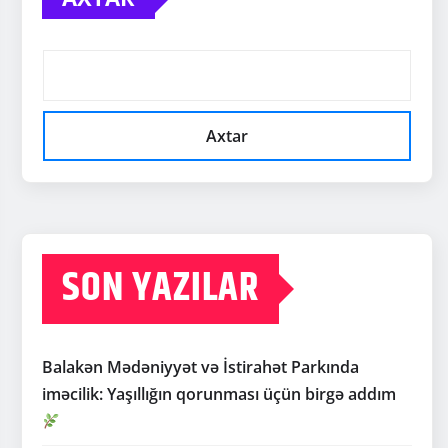
Axtar
SON YAZILAR
Balakən Mədəniyyət və İstirahət Parkında
iməcilik: Yaşıllığın qorunması üçün birgə addım