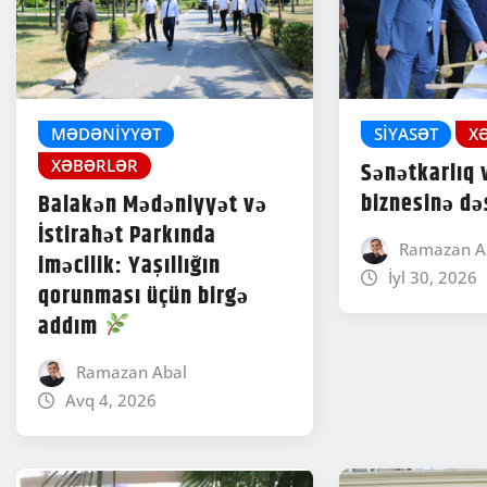
MƏDƏNIYYƏT
SIYASƏT
X
XƏBƏRLƏR
Sənətkarlıq v
biznesinə də
Balakən Mədəniyyət və
İstirahət Parkında
Ramazan A
iməcilik: Yaşıllığın
İyl 30, 2026
qorunması üçün birgə
addım
Ramazan Abal
Avq 4, 2026