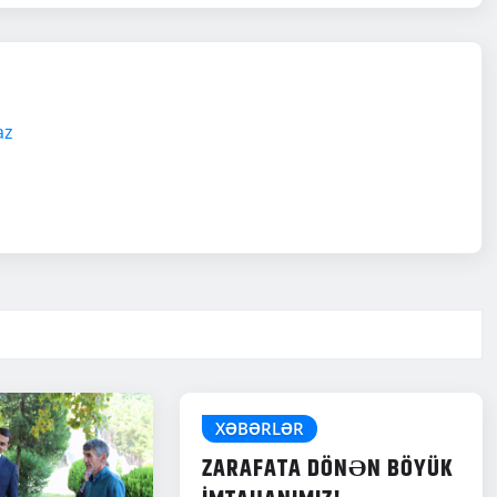
az
XƏBƏRLƏR
ZARAFATA DÖNƏN BÖYÜK