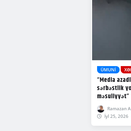
ÜMUNI
XƏ
“Media azadl
sərbəstlik y
məsuliyyət”
Ramazan A
İyl 25, 2026