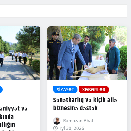
SIYASƏT
XƏBƏRLƏR
Sənətkarlıq və kiçik ailə
biznesinə dəstək
əniyyət və
rkında
Ramazan Abal
ıllığın
İyl 30, 2026