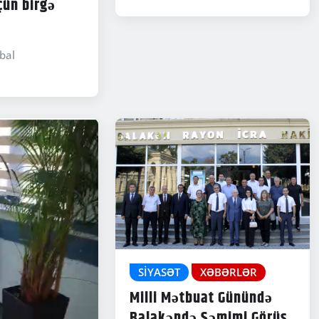
çün birgə
bal
SIYASƏT
XƏBƏRLƏR
Milli Mətbuat Günündə
Balakəndə Səmimi Görüş