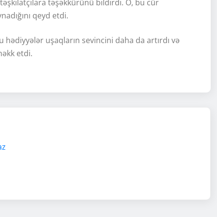
təşkilatçılara təşəkkürünü bildirdi. O, bu cür
nadığını qeyd etdi.
u hədiyyələr uşaqların sevincini daha da artırdı və
maz bayram kimi həkk etdi.
az