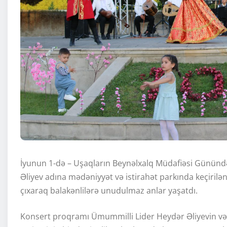
İyunun 1-də – Uşaqların Beynəlxalq Müdafiəsi Günündə
Əliyev adına mədəniyyət və istirahət parkında keçiril
çıxaraq balakənlilərə unudulmaz anlar yaşatdı.
Konsert proqramı Ümummilli Lider Heydər Əliyevin və