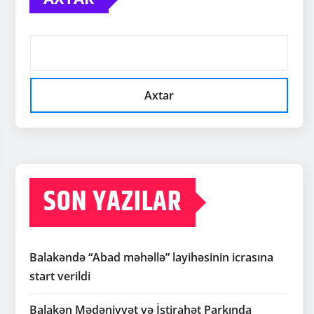
Axtar
SON YAZILAR
Balakəndə “Abad məhəllə” layihəsinin icrasına
start verildi
Balakən Mədəniyyət və İstirahət Parkında