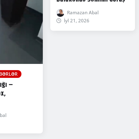
Ramazan Abal
İyl 21, 2026
BƏRLƏR
ığı –
ox,
bal