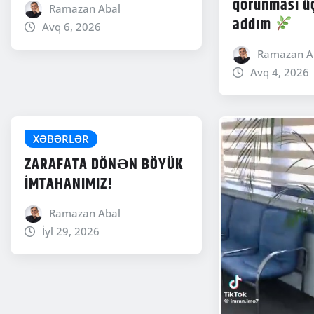
qorunması ü
Ramazan Abal
addım
Avq 6, 2026
Ramazan A
Avq 4, 2026
XƏBƏRLƏR
ZARAFATA DÖNƏN BÖYÜK
İMTAHANIMIZ!
Ramazan Abal
İyl 29, 2026