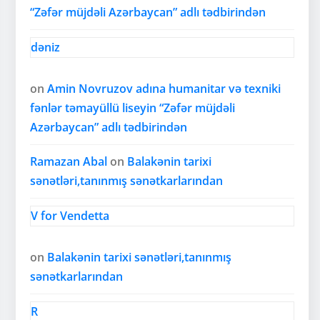
“Zəfər müjdəli Azərbaycan” adlı tədbirindən
dəniz
on
Amin Novruzov adına humanitar və texniki
fənlər təmayüllü liseyin “Zəfər müjdəli
Azərbaycan” adlı tədbirindən
Ramazan Abal
on
Balakənin tarixi
sənətləri,tanınmış sənətkarlarından
V for Vendetta
on
Balakənin tarixi sənətləri,tanınmış
sənətkarlarından
R