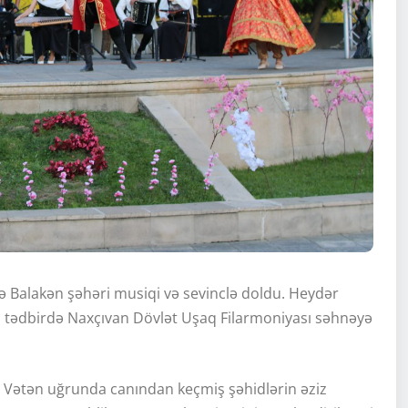
 Balakən şəhəri musiqi və sevinclə doldu. Heydər
ən tədbirdə Naxçıvan Dövlət Uşaq Filarmoniyası səhnəyə
 Vətən uğrunda canından keçmiş şəhidlərin əziz