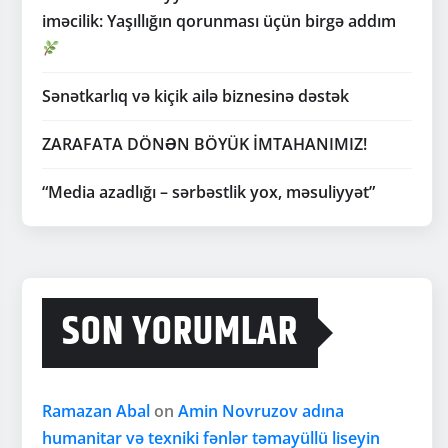
iməcilik: Yaşıllığın qorunması üçün birgə addım
Sənətkarlıq və kiçik ailə biznesinə dəstək
ZARAFATA DÖNƏN BÖYÜK İMTAHANIMIZ!
“Media azadlığı – sərbəstlik yox, məsuliyyət”
SON YORUMLAR
Ramazan Abal
on
Amin Novruzov adına
humanitar və texniki fənlər təmayüllü liseyin