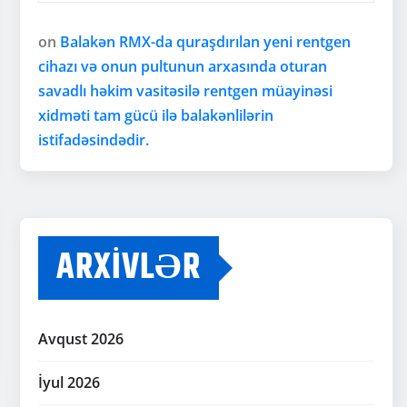
on
Balakən RMX-da quraşdırılan yeni rentgen
cihazı və onun pultunun arxasında oturan
savadlı həkim vasitəsilə rentgen müayinəsi
xidməti tam gücü ilə balakənlilərin
istifadəsindədir.
ARXIVLƏR
Avqust 2026
İyul 2026