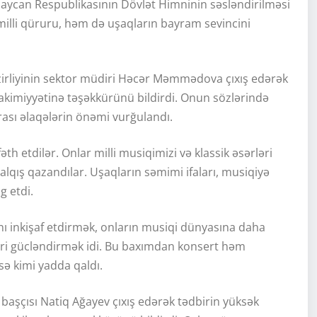
rbaycan Respublikasının Dövlət Himninin səsləndirilməsi
 milli qüruru, həm də uşaqların bayram sevincini
irliyinin sektor müdiri Həcər Məmmədova çıxış edərək
akimiyyətinə təşəkkürünü bildirdi. Onun sözlərində
ası əlaqələrin önəmi vurğulandı.
əth etdilər. Onlar milli musiqimizi və klassik əsərləri
alqış qazandılar. Uşaqların səmimi ifaları, musiqiyə
g etdi.
nı inkişaf etdirmək, onların musiqi dünyasına daha
əri gücləndirmək idi. Bu baxımdan konsert həm
sə kimi yadda qaldı.
aşçısı Natiq Ağayev çıxış edərək tədbirin yüksək