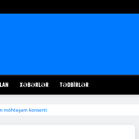
LAN
XƏBƏRLƏR
TƏDBIRLƏR
ın möhtəşəm konserti