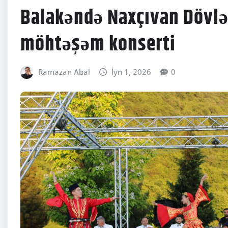
Balakəndə Naxçıvan Dövlə
möhtəşəm konserti
Ramazan Abal
İyn 1, 2026
0