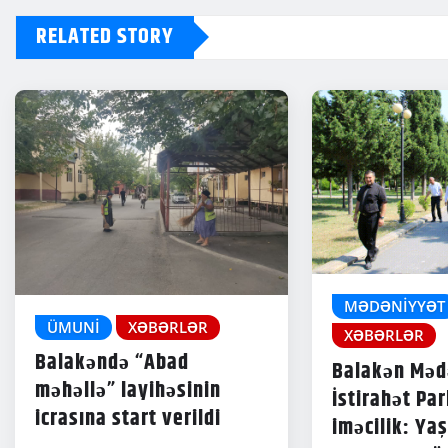
RELATED STORY
MƏDƏNIYYƏT
ÜMUNI
XƏBƏRLƏR
XƏBƏRLƏR
Balakəndə “Abad
Balakən Məd
məhəllə” layihəsinin
İstirahət Pa
icrasına start verildi
iməcilik: Yaş