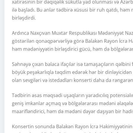
xatirəsinin bir dəqiqəlik sükutla yad olunması və Azə
ilə başladı. Bu anlar tədbirə xüsusi bir ruh qatdı, həm
birləşdirdi.
Ardınca Naxçıvan Muxtar Respublikası Mədəniyyət Naz
göstərilən qonaqpərvərliyə görə Balakən Rayon İcra H
həm mədəniyyətin birləşdirici gücü, həm də bölgələrar
Səhnəyə çıxan balaca ifaçılar isə tamaşaçıların qəlbini f
böyük peşəkarlıqla təqdim edərək hər bir dinləyicidən 
olan sevgiləri və istedadları konserti daha da rəngarən
Tədbirin əsas məqsədi uşaqların yaradıcılıq potensialı
geniş imkanlar açmaq və bölgələrarası mədəni əlaqəl
maarifləndirici, həm də mədəni dəyər daşıyan bir hadi
Konsertin sonunda Balakən Rayon İcra Hakimiyyətinin b