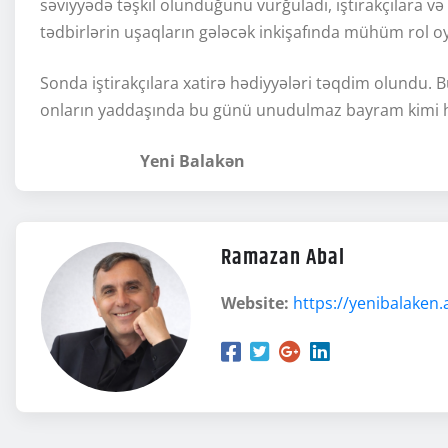
səviyyədə təşkil olunduğunu vurğuladı, iştirakçılara və 
tədbirlərin uşaqların gələcək inkişafında mühüm rol oy
Sonda iştirakçılara xatirə hədiyyələri təqdim olundu. B
onların yaddaşında bu günü unudul
Yeni Balakən
Ramazan Abal
Website:
https://yenibalaken.