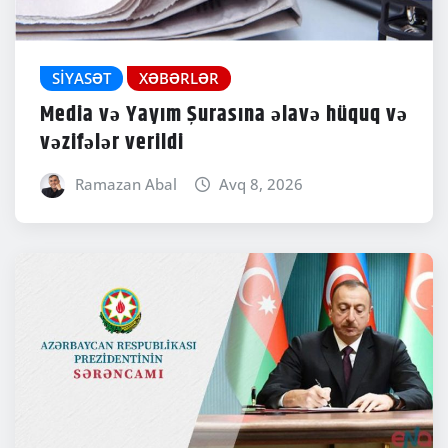
SIYASƏT
XƏBƏRLƏR
Media və Yayım Şurasına əlavə hüquq və
vəzifələr verildi
Ramazan Abal
Avq 8, 2026