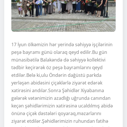
17 İyun ölkəmizin hər yerində səhiyyə işçilərinin
peşə bayramı günü olaraq qeyd edilir.Bu gün
münasibətilə Balakəndə də səhiyyə kollektivi
tədbir keçirərək öz peşə bayramlarını qeyd
etdilər.Belə ki,ulu Öndərin dağüstü parkda
yerləşən abidəsini çiçəklərlə ziyarət edərək
xatirəsini andılar.Sonra Şəhidlər Xiyabanına
gələrək vətənimizin azadlığı uğrunda canından
keçən şəhidlərimizin xatirəsinə ucaldılmış abidə
önünə çiçək dəstələri qoyaraq,məzarlarını
ziyarət etdilər.Şəhidlərimizin ruhundan fatihə