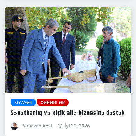
SIYASƏT
XƏBƏRLƏR
Sənətkarlıq və kiçik ailə biznesinə dəstək
Ramazan Abal
İyl 30, 2026