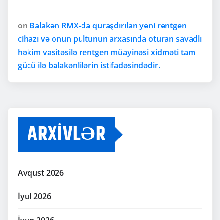
on
Balakən RMX-da quraşdırılan yeni rentgen
cihazı və onun pultunun arxasında oturan savadlı
həkim vasitəsilə rentgen müayinəsi xidməti tam
gücü ilə balakənlilərin istifadəsindədir.
ARXIVLƏR
Avqust 2026
İyul 2026