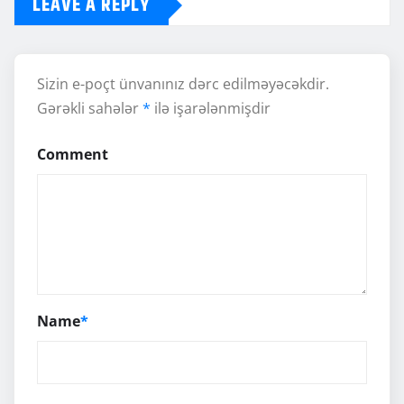
LEAVE A REPLY
Sizin e-poçt ünvanınız dərc edilməyəcəkdir.
Gərəkli sahələr
*
ilə işarələnmişdir
Comment
Name
*