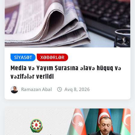
SIYASƏT
XƏBƏRLƏR
Media və Yayım Şurasına əlavə hüquq və
vəzifələr verildi
Ramazan Abal
Avq 8, 2026