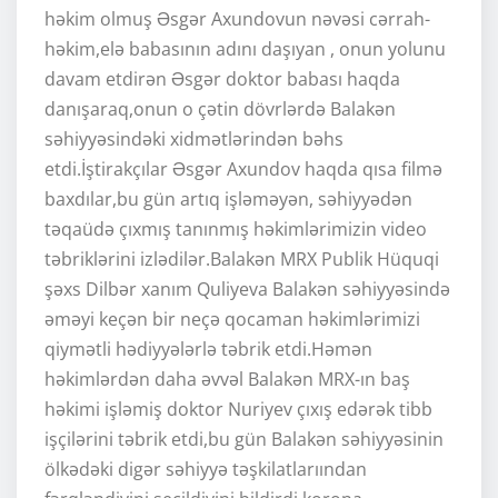
həkim olmuş Əsgər Axundovun nəvəsi cərrah-
həkim,elə babasının adını daşıyan , onun yolunu
davam etdirən Əsgər doktor babası haqda
danışaraq,onun o çətin dövrlərdə Balakən
səhiyyəsindəki xidmətlərindən bəhs
etdi.İştirakçılar Əsgər Axundov haqda qısa filmə
baxdılar,bu gün artıq işləməyən, səhiyyədən
təqaüdə çıxmış tanınmış həkimlərimizin video
təbriklərini izlədilər.Balakən MRX Publik Hüquqi
şəxs Dilbər xanım Quliyeva Balakən səhiyyəsində
əməyi keçən bir neçə qocaman həkimlərimizi
qiymətli hədiyyələrlə təbrik etdi.Həmən
həkimlərdən daha əvvəl Balakən MRX-ın baş
həkimi işləmiş doktor Nuriyev çıxış edərək tibb
işçilərini təbrik etdi,bu gün Balakən səhiyyəsinin
ölkədəki digər səhiyyə təşkilatlarıından