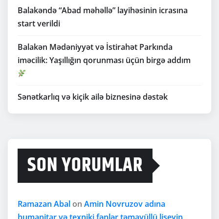
Balakəndə “Abad məhəllə” layihəsinin icrasına
start verildi
Balakən Mədəniyyət və İstirahət Parkında
iməcilik: Yaşıllığın qorunması üçün birgə addım
Sənətkarlıq və kiçik ailə biznesinə dəstək
SON YORUMLAR
Ramazan Abal
on
Amin Novruzov adına
humanitar və texniki fənlər təmayüllü liseyin