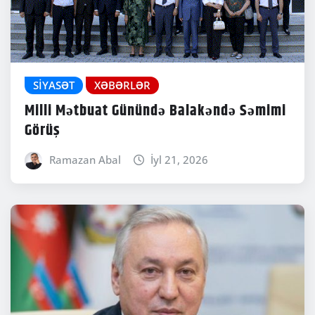
SIYASƏT
XƏBƏRLƏR
Milli Mətbuat Günündə Balakəndə Səmimi
Görüş
Ramazan Abal
İyl 21, 2026