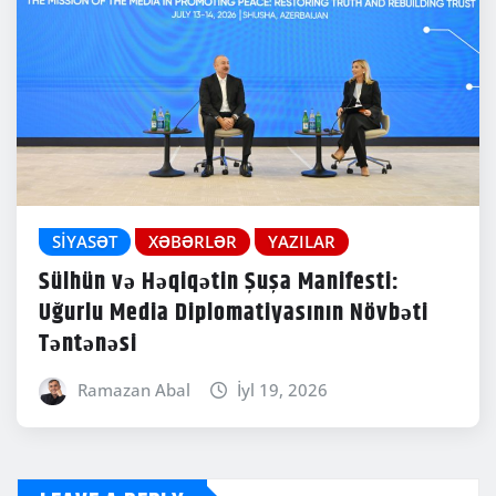
SIYASƏT
XƏBƏRLƏR
YAZILAR
Sülhün və Həqiqətin Şuşa Manifesti:
Uğurlu Media Diplomatiyasının Növbəti
Təntənəsi
Ramazan Abal
İyl 19, 2026