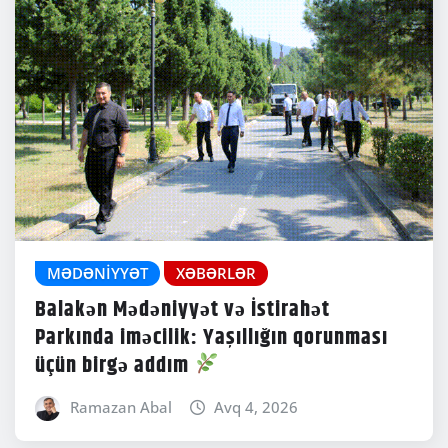
MƏDƏNIYYƏT
XƏBƏRLƏR
Balakən Mədəniyyət və İstirahət
Parkında iməcilik: Yaşıllığın qorunması
üçün birgə addım
Ramazan Abal
Avq 4, 2026