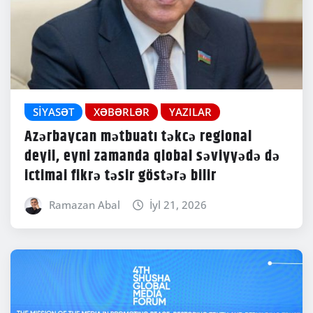
SIYASƏT
XƏBƏRLƏR
YAZILAR
Azərbaycan mətbuatı təkcə regional
deyil, eyni zamanda qlobal səviyyədə də
ictimai fikrə təsir göstərə bilir
Ramazan Abal
İyl 21, 2026