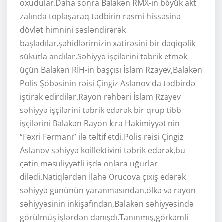
oxudular.Daha sonra Balakən RMX-ın böyük akt
zalında toplaşaraq tədbirin rəsmi hissəsinə
dövlət himnini səsləndirərək
başladılar,şəhidlərimizin xatirəsini bir dəqiqəlik
sükutla andılar.Səhiyyə işçilərini təbrik etmək
üçün Balakən RİH-in başçısı İslam Rzayev,Balakən
Polis Şöbəsinin rəisi Çingiz Aslanov da tədbirdə
iştirak edirdilər.Rayon rəhbəri İslam Rzayev
səhiyyə işçilərini təbrik edərək bir qrup tibb
işçilərini Balakən Rayon İcra Hakimiyyətinin
“Fəxri Fərmanı” ilə təltif etdi.Polis rəisi Çingiz
Aslanov səhiyyə koillektivini təbrik edərək,bu
çətin,məsuliyyətli işdə onlara uğurlar
dilədi.Natiqlərdən İlahə Orucova çıxış edərək
səhiyyə gününün yaranmasından,ölkə və rayon
səhiyyəsinin inkişafından,Balakən səhiyyəsində
görülmüş işlərdən danışdı.Tanınmış,görkəmli