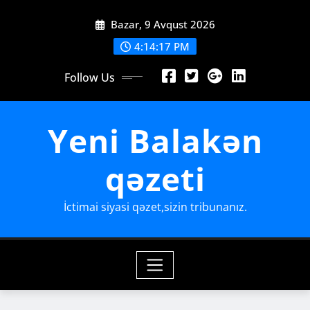
Skip
Bazar, 9 Avqust 2026
to
content
4:14:19 PM
Follow Us
Yeni Balakən
qəzeti
İctimai siyasi qəzet,sizin tribunanız.