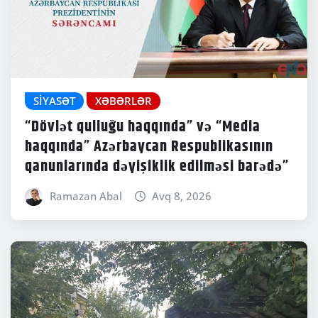
SIYASƏT
XƏBƏRLƏR
“Dövlət qulluğu haqqında” və “Media
haqqında” Azərbaycan Respublikasının
qanunlarında dəyişiklik edilməsi barədə”
Ramazan Abal
Avq 8, 2026