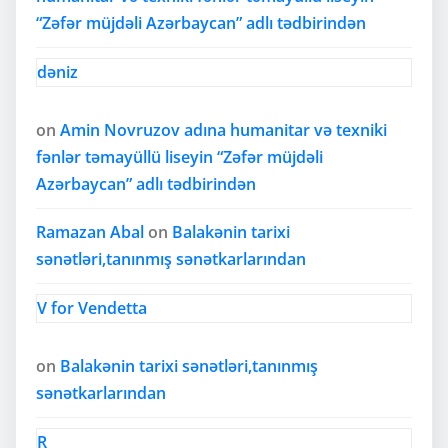
“Zəfər müjdəli Azərbaycan” adlı tədbirindən
dəniz
on
Amin Novruzov adına humanitar və texniki
fənlər təmayüllü liseyin “Zəfər müjdəli
Azərbaycan” adlı tədbirindən
Ramazan Abal
on
Balakənin tarixi
sənətləri,tanınmış sənətkarlarından
V for Vendetta
on
Balakənin tarixi sənətləri,tanınmış
sənətkarlarından
R