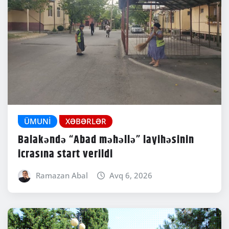
ÜMUNI
XƏBƏRLƏR
Balakəndə “Abad məhəllə” layihəsinin
icrasına start verildi
Ramazan Abal
Avq 6, 2026