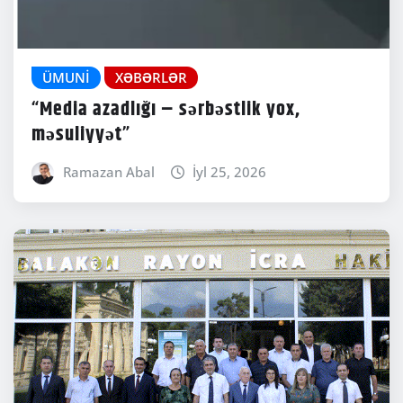
ÜMUNI
XƏBƏRLƏR
“Media azadlığı – sərbəstlik yox,
məsuliyyət”
Ramazan Abal
İyl 25, 2026