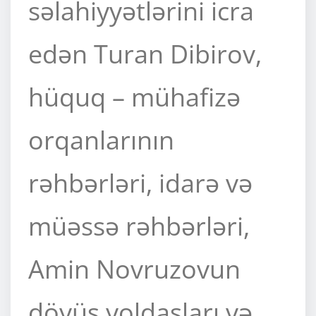
səlahiyyətlərini icra
edən Turan Dibirov,
hüquq – mühafizə
orqanlarının
rəhbərləri, idarə və
müəssə rəhbərləri,
Amin Novruzovun
döyüş yoldaşları və