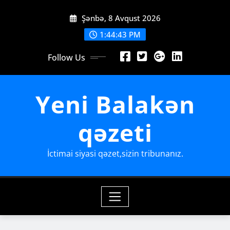
Skip
Şənbə, 8 Avqust 2026
to
content
1:44:45 PM
Follow Us
Yeni Balakən
qəzeti
İctimai siyasi qəzet,sizin tribunanız.