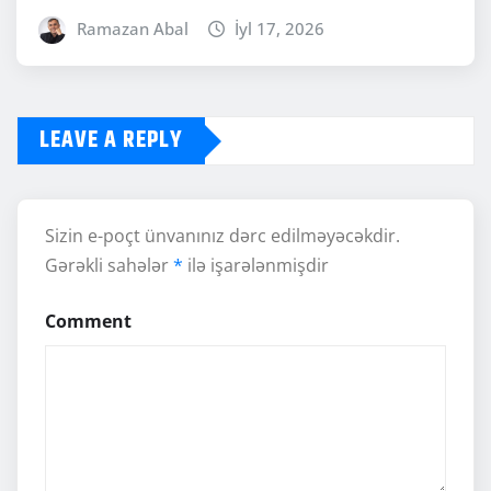
Ramazan Abal
İyl 17, 2026
LEAVE A REPLY
Sizin e-poçt ünvanınız dərc edilməyəcəkdir.
Gərəkli sahələr
*
ilə işarələnmişdir
Comment