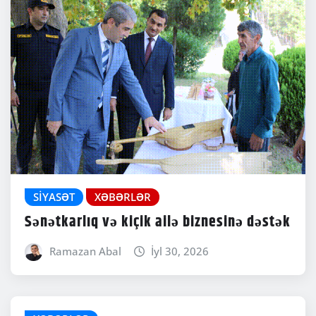
SIYASƏT
XƏBƏRLƏR
Sənətkarlıq və kiçik ailə biznesinə dəstək
Ramazan Abal
İyl 30, 2026