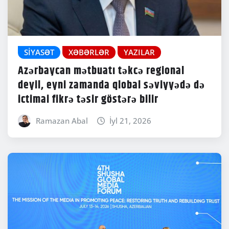
SIYASƏT
XƏBƏRLƏR
YAZILAR
Azərbaycan mətbuatı təkcə regional
deyil, eyni zamanda qlobal səviyyədə də
ictimai fikrə təsir göstərə bilir
Ramazan Abal
İyl 21, 2026