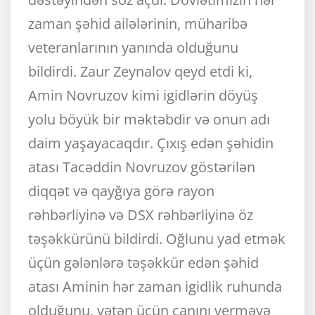
zaman şəhid ailələrinin, müharibə
veteranlarının yanında olduğunu
bildirdi. Zaur Zeynalov qeyd etdi ki,
Amin Novruzov kimi igidlərin döyüş
yolu böyük bir məktəbdir və onun adı
daim yaşayacaqdır. Çıxış edən şəhidin
atası Tacəddin Novruzov göstərilən
diqqət və qayğıya görə rayon
rəhbərliyinə və DSX rəhbərliyinə öz
təşəkkürünü bildirdi. Oğlunu yad etmək
üçün gələnlərə təşəkkür edən şəhid
atası Aminin hər zaman igidlik ruhunda
olduğunu, vətən üçün canını verməyə