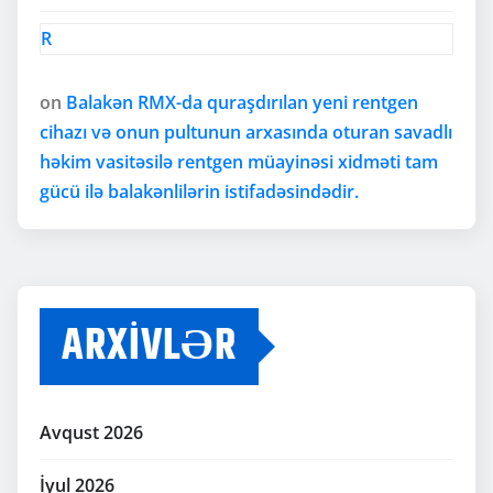
R
on
Balakən RMX-da quraşdırılan yeni rentgen
cihazı və onun pultunun arxasında oturan savadlı
həkim vasitəsilə rentgen müayinəsi xidməti tam
gücü ilə balakənlilərin istifadəsindədir.
ARXIVLƏR
Avqust 2026
İyul 2026