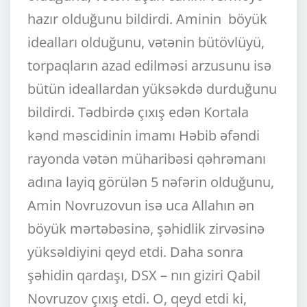
hazır olduğunu bildirdi. Aminin böyük
idealları olduğunu, vətənin bütövlüyü,
torpaqların azad edilməsi arzusunu isə
bütün ideallardan yüksəkdə durduğunu
bildirdi. Tədbirdə çıxış edən Kortala
kənd məscidinin imamı Həbib əfəndi
rayonda vətən müharibəsi qəhrəmanı
adına layiq görülən 5 nəfərin olduğunu,
Amin Novruzovun isə uca Allahın ən
böyük mərtəbəsinə, şəhidlik zirvəsinə
yüksəldiyini qeyd etdi. Daha sonra
şəhidin qardaşı, DSX – nın giziri Qabil
Novruzov çıxış etdi. O, qeyd etdi ki,