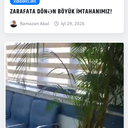
XƏBƏRLƏR
ZARAFATA DÖNƏN BÖYÜK İMTAHANIMIZ!
Ramazan Abal
İyl 29, 2026