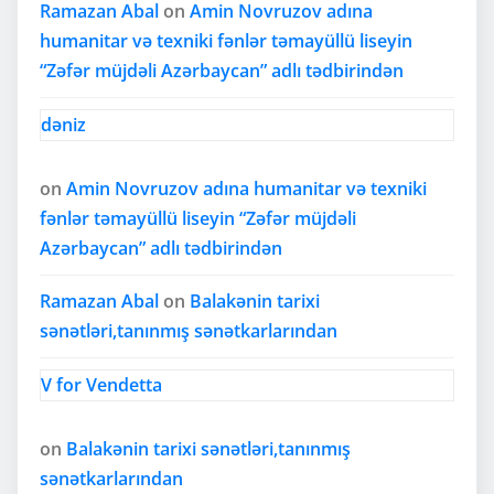
Ramazan Abal
on
Amin Novruzov adına
humanitar və texniki fənlər təmayüllü liseyin
“Zəfər müjdəli Azərbaycan” adlı tədbirindən
dəniz
on
Amin Novruzov adına humanitar və texniki
fənlər təmayüllü liseyin “Zəfər müjdəli
Azərbaycan” adlı tədbirindən
Ramazan Abal
on
Balakənin tarixi
sənətləri,tanınmış sənətkarlarından
V for Vendetta
on
Balakənin tarixi sənətləri,tanınmış
sənətkarlarından