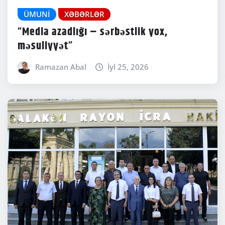
ÜMUNI
XƏBƏRLƏR
“Media azadlığı – sərbəstlik yox,
məsuliyyət”
Ramazan Abal
İyl 25, 2026