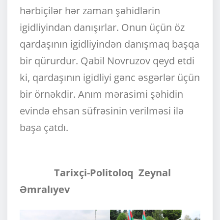
hərbiçilər hər zaman şəhidlərin
igidliyindan danışırlar. Onun üçün öz
qardaşının igidliyindən danışmaq başqa
bir qürurdur. Qabil Novruzov qeyd etdi
ki, qardaşının igidliyi gənc əsgərlər üçün
bir örnəkdir. Anım mərasimi şəhidin
evində ehsan süfrəsinin verilməsi ilə
başa çatdı.
Tarixçi-Politoloq Zeynal
Əmralıyev