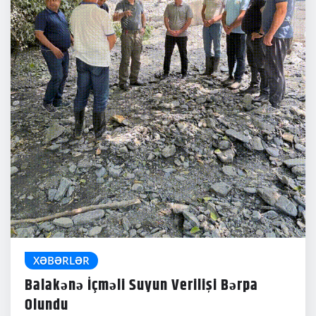
XƏBƏRLƏR
Balakənə İçməli Suyun Verilişi Bərpa
Olundu