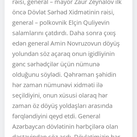
rəisi, general – mayor Zaur Zeynalov ilk
öncə Dövlət Sərhəd Xidmətinin rəisi,
general – polkovnik Elçin Quliyevin
salamlarını çatdırdı. Daha sonra çıxış
edən general Amin Novruzovun döyüş
yolundan söz açaraq onun igidliyinin
gənc sərhədçilər üçün nümunə
olduğunu söylədi. Qəhrəman şəhidin
hər zaman nümunəvi xidməti ilə
seçildiyini, onun xüsusi olaraq hər
zaman öz döyüş yoldaşları arasında
fərqləndiyini qeyd etdi. General
Azərbaycan dövlətinin hərbçilərə olan
dəstəyindən söz açdı. Dövlətimizin hər