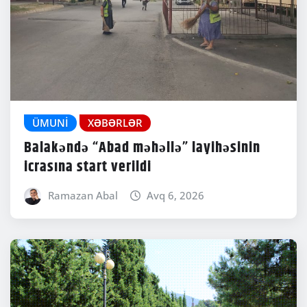
ÜMUNI
XƏBƏRLƏR
Balakəndə “Abad məhəllə” layihəsinin
icrasına start verildi
Ramazan Abal
Avq 6, 2026