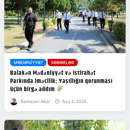
MƏDƏNIYYƏT
XƏBƏRLƏR
Balakən Mədəniyyət və İstirahət
Parkında iməcilik: Yaşıllığın qorunması
üçün birgə addım
Ramazan Abal
Avq 4, 2026