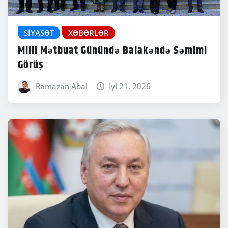
SIYASƏT
XƏBƏRLƏR
Milli Mətbuat Günündə Balakəndə Səmimi
Görüş
Ramazan Abal
İyl 21, 2026