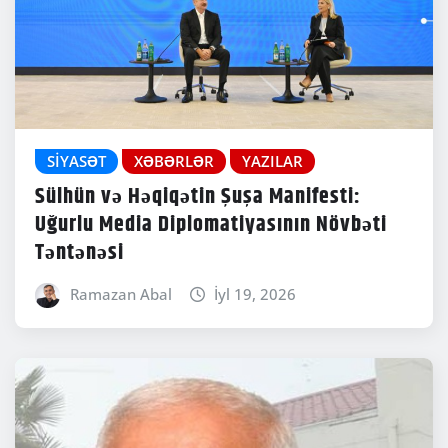
SIYASƏT
XƏBƏRLƏR
YAZILAR
Sülhün və Həqiqətin Şuşa Manifesti:
Uğurlu Media Diplomatiyasının Növbəti
Təntənəsi
Ramazan Abal
İyl 19, 2026