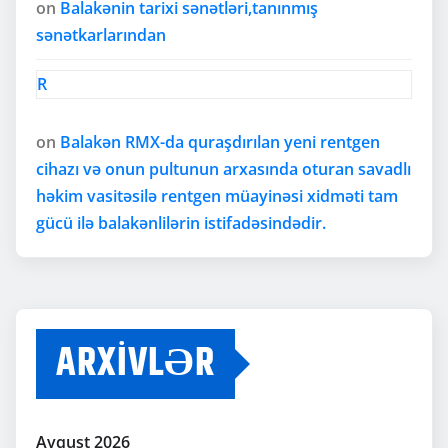
on
Balakənin tarixi sənətləri,tanınmış
sənətkarlarından
R
on
Balakən RMX-da quraşdırılan yeni rentgen
cihazı və onun pultunun arxasında oturan savadlı
həkim vasitəsilə rentgen müayinəsi xidməti tam
gücü ilə balakənlilərin istifadəsindədir.
ARXIVLƏR
Avqust 2026