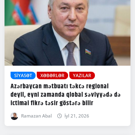
SIYASƏT
XƏBƏRLƏR
YAZILAR
Azərbaycan mətbuatı təkcə regional
deyil, eyni zamanda qlobal səviyyədə də
ictimai fikrə təsir göstərə bilir
Ramazan Abal
İyl 21, 2026