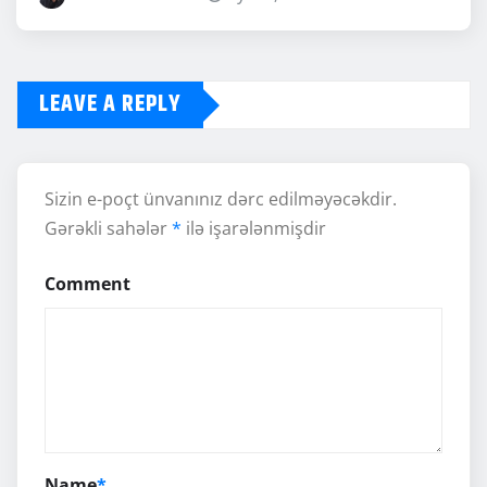
LEAVE A REPLY
Sizin e-poçt ünvanınız dərc edilməyəcəkdir.
Gərəkli sahələr
*
ilə işarələnmişdir
Comment
Name
*