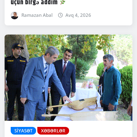
üçün birgə addım
Ramazan Abal
Avq 4, 2026
SIYASƏT
XƏBƏRLƏR