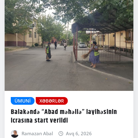
ÜMUNI
XƏBƏRLƏR
Balakəndə “Abad məhəllə” layihəsinin
icrasına start verildi
Ramazan Abal
Avq 6, 2026