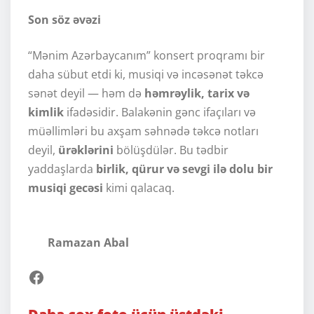
Son söz əvəzi
“Mənim Azərbaycanım” konsert proqramı bir
daha sübut etdi ki, musiqi və incəsənət təkcə
sənət deyil — həm də
həmrəylik, tarix və
kimlik
ifadəsidir. Balakənin gənc ifaçıları və
müəllimləri bu axşam səhnədə təkcə notları
deyil,
ürəklərini
bölüşdülər. Bu tədbir
yaddaşlarda
birlik, qürur və sevgi ilə dolu bir
musiqi gecəsi
kimi qalacaq.
Ramazan Abal
Facebook