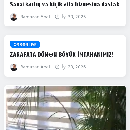
Sənətkarlıq və kiçik ailə biznesinə dəstək
Ramazan Abal
İyl 30, 2026
XƏBƏRLƏR
ZARAFATA DÖNƏN BÖYÜK İMTAHANIMIZ!
Ramazan Abal
İyl 29, 2026