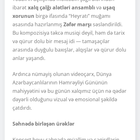
ibarət
xalq çalğı alətləri ansamblı
və
uşaq
xorunun
birgə ifasında “Heyratı” muğamı
əsasında hazırlanmış
Zəfər marşı
səsləndirildi.
Bu kompozisiya təkcə musiqi deyil, həm də tarix
və qürur dolu bir mesaj idi — tamaşaçılar
arasında duyğulu baxışlar, alqışlar və qürur dolu
anlar yaşandı.
Ardınca nümayiş olunan videoçarx, Dünya
Azərbaycanlılarının Həmrəyliyi Gününün
mahiyyətini və bu günün xalqımız üçün nə qədər
dəyərli olduğunu vizual və emosional şəkildə
çatdırdı.
Səhnədə birləşən ürəklər
Konsert boyu səhnədə müəllim və şagirdlərin