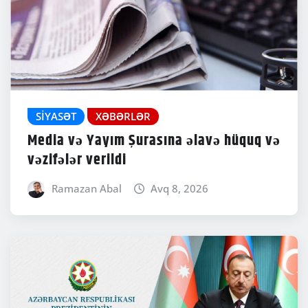
SIYASƏT
XƏBƏRLƏR
Media və Yayım Şurasına əlavə hüquq və
vəzifələr verildi
Ramazan Abal
Avq 8, 2026