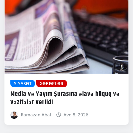
SIYASƏT
XƏBƏRLƏR
Media və Yayım Şurasına əlavə hüquq və
vəzifələr verildi
Ramazan Abal
Avq 8, 2026