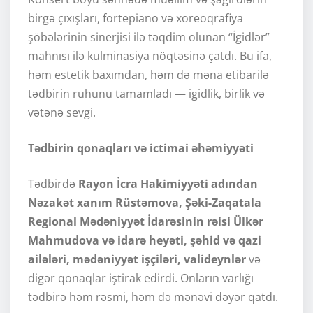
birgə çıxışları, fortepiano və xoreoqrafiya
şöbələrinin sinerjisi ilə təqdim olunan “İgidlər”
mahnısı ilə kulminasiya nöqtəsinə çatdı. Bu ifa,
həm estetik baxımdan, həm də məna etibarilə
tədbirin ruhunu tamamladı — igidlik, birlik və
vətənə sevgi.
Tədbirin qonaqları və ictimai əhəmiyyəti
Tədbirdə
Rayon İcra Hakimiyyəti adından
Nəzakət xanım Rüstəmova, Şəki-Zaqatala
Regional Mədəniyyət İdarəsinin rəisi Ülkər
Mahmudova və idarə heyəti, şəhid və qazi
ailələri, mədəniyyət işçiləri, valideynlər
və
digər qonaqlar iştirak edirdi. Onların varlığı
tədbirə həm rəsmi, həm də mənəvi dəyər qatdı.