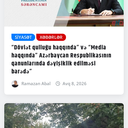
SIYASƏT
XƏBƏRLƏR
“Dövlət qulluğu haqqında” və “Media
haqqında” Azərbaycan Respublikasının
qanunlarında dəyişiklik edilməsi
barədə”
Ramazan Abal
Avq 8, 2026