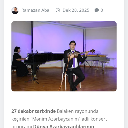
Ramazan Abal
Dek 28, 2025
0
27 dekabr tarixində
Balakən rayonunda
keçirilən “Mənim Azərbaycanım” adlı konsert
proqramı
Dünya Azərbaycanlılarının