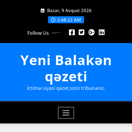
Skip
Bazar, 9 Avqust 2026
to
content
2:48:24 AM
Follow Us
Yeni Balakən
qəzeti
İctimai siyasi qəzet,sizin tribunanız.