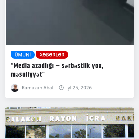
ÜMUNI
XƏBƏRLƏR
“Media azadlığı – sərbəstlik yox,
məsuliyyət”
Ramazan Abal
İyl 25, 2026