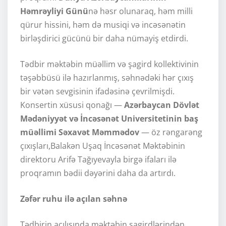
Həmrəyliyi Günü
nə həsr olunaraq, həm milli
qürur hissini, həm də musiqi və incəsənətin
birləşdirici gücünü bir daha nümayiş etdirdi.
Tədbir məktəbin müəllim və şagird kollektivinin
təşəbbüsü ilə hazırlanmış, səhnədəki hər çıxış
bir vətən sevgisinin ifadəsinə çevrilmişdi.
Konsertin xüsusi qonağı —
Azərbaycan Dövlət
Mədəniyyət və İncəsənət Universitetinin baş
müəllimi Səxavət Məmmədov
— öz rəngarəng
çıxışları,Balakən Uşaq İncəsənət Məktəbinin
direktoru Arifə Tağıyevayla birgə ifaları ilə
proqramın bədii dəyərini daha da artırdı.
Zəfər ruhu ilə açılan səhnə
Tədbirin açılışında məktəbin şagirdlərindən