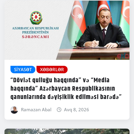
SIYASƏT
XƏBƏRLƏR
“Dövlət qulluğu haqqında” və “Media
haqqında” Azərbaycan Respublikasının
qanunlarında dəyişiklik edilməsi barədə”
Ramazan Abal
Avq 8, 2026