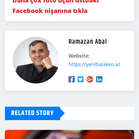
Daha çox foto üçün üstdəki
Facebook nişanına tıkla
Ramazan Abal
Website:
https://yenibalaken.az
RELATED STORY