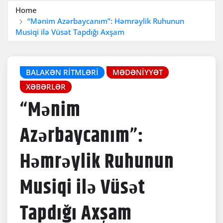
Home
“Mənim Azərbaycanım”: Həmrəylik Ruhunun
Musiqi ilə Vüsət Tapdığı Axşam
BALAKƏN RITMLƏRI
MƏDƏNIYYƏT
XƏBƏRLƏR
“Mənim
Azərbaycanım”:
Həmrəylik Ruhunun
Musiqi ilə Vüsət
Tapdığı Axşam