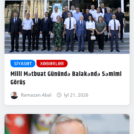
SIYASƏT
XƏBƏRLƏR
Milli Mətbuat Günündə Balakəndə Səmimi
Görüş
Ramazan Abal
İyl 21, 2026