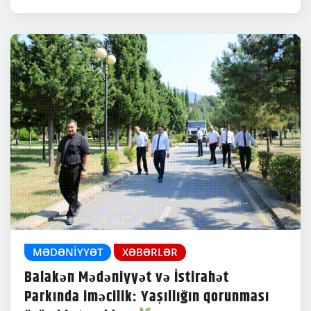
MƏDƏNIYYƏT
XƏBƏRLƏR
Balakən Mədəniyyət və İstirahət
Parkında iməcilik: Yaşıllığın qorunması