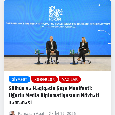
SIYASƏT
XƏBƏRLƏR
YAZILAR
Sülhün və Həqiqətin Şuşa Manifesti:
Uğurlu Media Diplomatiyasının Növbəti
Təntənəsi
Ramazan Abal
İyl 19, 2026