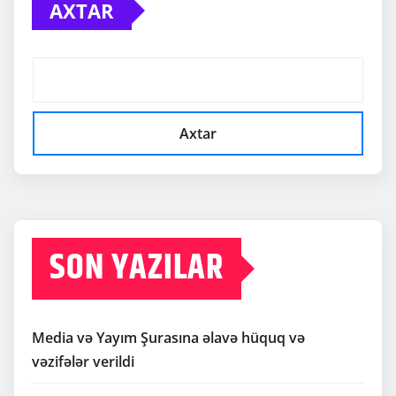
AXTAR
Axtar
SON YAZILAR
Media və Yayım Şurasına əlavə hüquq və
vəzifələr verildi