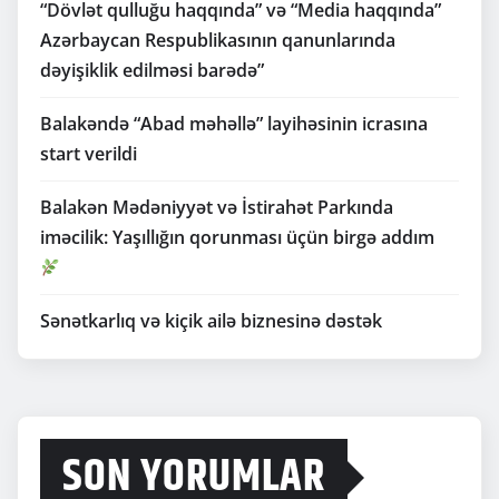
“Dövlət qulluğu haqqında” və “Media haqqında”
Azərbaycan Respublikasının qanunlarında
dəyişiklik edilməsi barədə”
Balakəndə “Abad məhəllə” layihəsinin icrasına
start verildi
Balakən Mədəniyyət və İstirahət Parkında
iməcilik: Yaşıllığın qorunması üçün birgə addım
Sənətkarlıq və kiçik ailə biznesinə dəstək
SON YORUMLAR