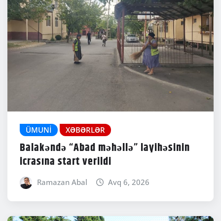
ÜMUNI
XƏBƏRLƏR
Balakəndə “Abad məhəllə” layihəsinin
icrasına start verildi
Ramazan Abal
Avq 6, 2026