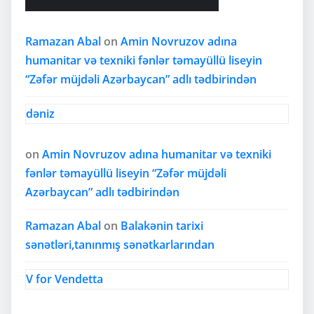
Ramazan Abal
on
Amin Novruzov adına
humanitar və texniki fənlər təmayüllü liseyin
“Zəfər müjdəli Azərbaycan” adlı tədbirindən
dəniz
on
Amin Novruzov adına humanitar və texniki
fənlər təmayüllü liseyin “Zəfər müjdəli
Azərbaycan” adlı tədbirindən
Ramazan Abal
on
Balakənin tarixi
sənətləri,tanınmış sənətkarlarından
V for Vendetta