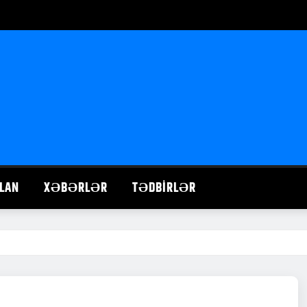
LAN
XƏBƏRLƏR
TƏDBIRLƏR