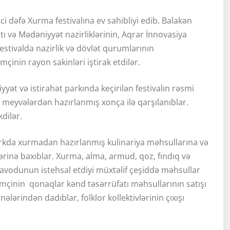
ci dəfə Xurma festivalına ev sahibliyi edib. Balakən
tı və Mədəniyyət nazirliklərinin, Aqrar İnnovasiya
estivalda nazirlik və dövlət qurumlarının
mçinin rayon sakinləri iştirak etdilər.
ət və istirahət parkında keçirilən festivalın rəsmi
 meyvələrdən hazırlanmış xonça ilə qarşılanıblar.
kdilər.
parkda xurmadan hazırlanmış kulinariya məhsullarına və
ərinə baxıblar. Xurma, alma, armud, qoz, fındıq və
vodunun istehsal etdiyi müxtəlif çeşiddə məhsullar
əmçinin qonaqlar kənd təsərrüfatı məhsullarının satışı
lərindən dadıblar, folklor kollektivlərinin çıxışı