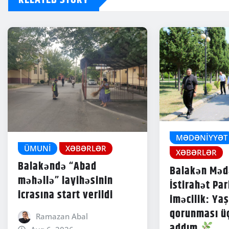
MƏDƏNIYYƏT
ÜMUNI
XƏBƏRLƏR
XƏBƏRLƏR
Balakəndə “Abad
Balakən Məd
məhəllə” layihəsinin
İstirahət Pa
icrasına start verildi
iməcilik: Yaş
qorunması ü
Ramazan Abal
addım