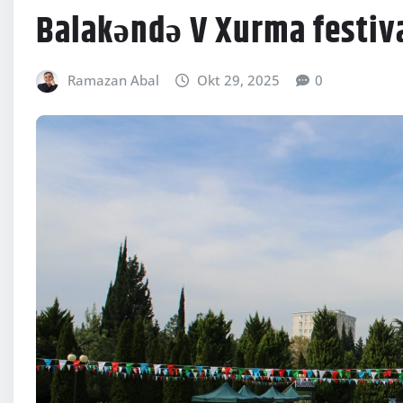
Balakəndə V Xurma festival
Ramazan Abal
Okt 29, 2025
0