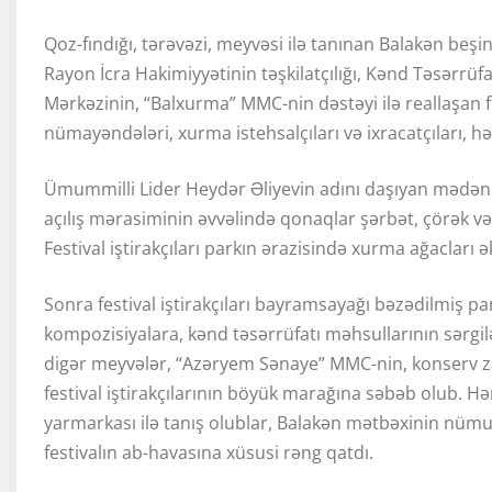
Qoz-fındığı, tərəvəzi, meyvəsi ilə tanınan Balakən beşin
Rayon İcra Hakimiyyətinin təşkilatçılığı, Kənd Təsərrüfa
Mərkəzinin, “Balxurma” MMC-nin dəstəyi ilə reallaşan f
nümayəndələri, xurma istehsalçıları və ixracatçıları, hə
Ümummilli Lider Heydər Əliyevin adını daşıyan mədəniyy
açılış mərasiminin əvvəlində qonaqlar şərbət, çörək və
Festival iştirakçıları parkın ərazisində xurma ağacları ə
Sonra festival iştirakçıları bayramsayağı bəzədilmiş 
kompozisiyalara, kənd təsərrüfatı məhsullarının sərgil
digər meyvələr, “Azəryem Sənaye” MMC-nin, konserv za
festival iştirakçılarının böyük marağına səbəb olub. H
yarmarkası ilə tanış olublar, Balakən mətbəxinin nümunə
festivalın ab-havasına xüsusi rəng qatdı.