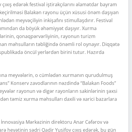
çıxış edərək festival iştirakçılarını əlamətdar bayram
nın keçirilməsi Balakən rayonu üçün xüsusi önəm daşıyan
lədən meyvəçiliyin inkişafını stimullaşdırır. Festival
baxımından da böyük əhəmiyyət daşıyır. Xurma
ələrinin, qonaqpərvərliyinin, rayonun turizm
an məhsulların təbliğində önəmli rol oynayır. Diqqətə
spublikada öncül yerlərdən birini tutur. Hazırda
sabına meyvələrin, o cümlədən xurmanın qurudulmuş
acans” Konserv zavodlarının nəzdində “Balakan Foods”
yvələr rayonun və digər rayonların sakinlərinin şəxsi
tdən təmiz xurma məhsulları daxili və xarici bazarlara
 İnnovasiya Mərkəzinin direktoru Anar Cəfərov və
darə heyətinin sədri Qadir Yusifov çıxış edərək, bu gün