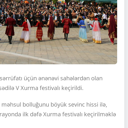
ərrüfatı üçün ənənəvi sahələrdən olan
dilə V Xurma festivalı keçirildi.
hsul bolluğunu böyük sevinc hissi ilə,
 rayonda ilk dəfə Xurma festivalı keçirilməklə