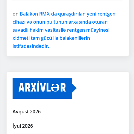
on
Balakən RMX-da quraşdırılan yeni rentgen
cihazı və onun pultunun arxasında oturan
savadlı həkim vasitəsilə rentgen müayinəsi
xidməti tam gücü ilə balakənlilərin
istifadəsindədir.
ARXIVLƏR
Avqust 2026
İyul 2026