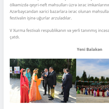
ölkəmizdə qeyri-neft məhsulları üzrə ixrac imkanların
Azərbaycandan xarici bazarlara ixrac olunan məhsulla
festivalın işinə uğurlar arzuladılar.
V Xurma festivalı respublikanın və yerli tanınmış incəsə
çatdı.
Yeni Balakən