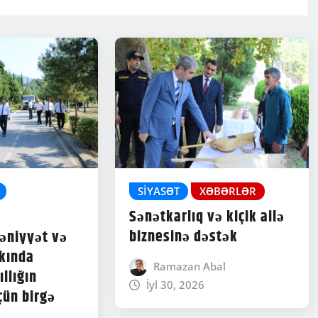
SIYASƏT
XƏBƏRLƏR
Sənətkarlıq və kiçik ailə
biznesinə dəstək
əniyyət və
rkında
Ramazan Abal
ıllığın
İyl 30, 2026
çün birgə