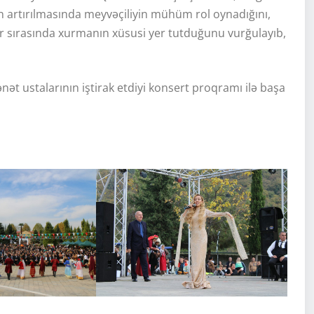
ın artırılmasında meyvəçiliyin mühüm rol oynadığını,
r sırasında xurmanın xüsusi yer tutduğunu vurğulayıb,
nət ustalarının iştirak etdiyi konsert proqramı ilə başa