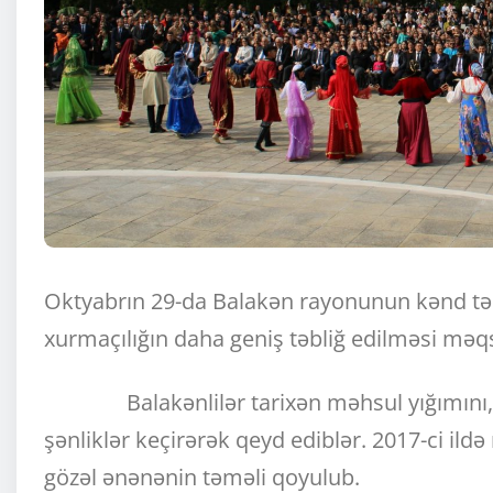
Oktyabrın 29-da Balakən rayonunun kənd təs
xurmaçılığın daha geniş təbliğ edilməsi məqsə
Balakənlilər tarixən məhsul yığımını, mə
şənliklər keçirərək qeyd ediblər. 2017-ci ildə
gözəl ənənənin təməli qoyulub.