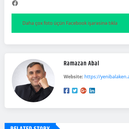
Facebook
Daha çox foto üçün Facebook işarəsinə tıkla
Ramazan Abal
Website:
https://yenibalaken.
RELATED STORY