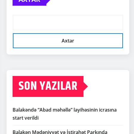
Axtar
SON YAZILAR
Balakəndə “Abad məhəllə” layihəsinin icrasına
start verildi
Balakən Mədəniyyət və İstirahət Parkında