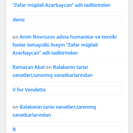
“Zəfər müjdəli Azərbaycan” adlı tədbirindən
dəniz
on
Amin Novruzov adına humanitar və texniki
fənlər təmayüllü liseyin “Zəfər müjdəli
Azərbaycan” adlı tədbirindən
Ramazan Abal
on
Balakənin tarixi
sənətləri,tanınmış sənətkarlarından
V for Vendetta
on
Balakənin tarixi sənətləri,tanınmış
sənətkarlarından
R