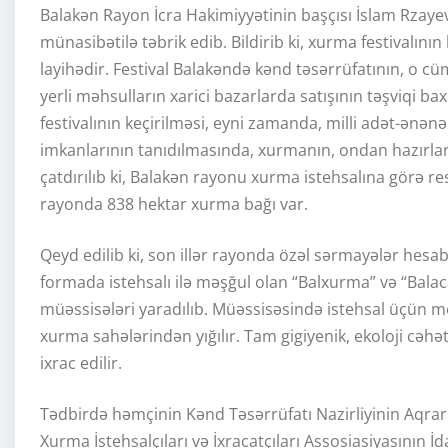
Balakən Rayon İcra Hakimiyyətinin başçısı İslam Rzayev 
münasibətilə təbrik edib. Bildirib ki, xurma festivalı
layihədir. Festival Balakəndə kənd təsərrüfatının, o cüm
yerli məhsulların xarici bazarlarda satışının təşviqi 
festivalının keçirilməsi, eyni zamanda, milli adət-ənən
imkanlarının tanıdılmasında, xurmanın, ondan hazırlan
çatdırılıb ki, Balakən rayonu xurma istehsalına görə re
rayonda 838 hektar xurma bağı var.
Qeyd edilib ki, son illər rayonda özəl sərmayələr he
formada istehsalı ilə məşğul olan “Balxurma” və “Bal
müəssisələri yaradılıb. Müəssisəsində istehsal üçün me
xurma sahələrindən yığılır. Tam gigiyenik, ekoloji cəhə
ixrac edilir.
Tədbirdə həmçinin Kənd Təsərrüfatı Nazirliyinin Aqrar
Xurma İstehsalçıları və İxracatçıları Assosiasiyasının İ