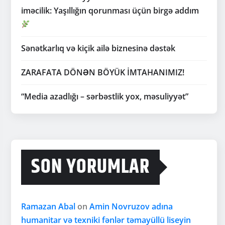
iməcilik: Yaşıllığın qorunması üçün birgə addım
Sənətkarlıq və kiçik ailə biznesinə dəstək
ZARAFATA DÖNƏN BÖYÜK İMTAHANIMIZ!
“Media azadlığı – sərbəstlik yox, məsuliyyət”
SON YORUMLAR
Ramazan Abal
on
Amin Novruzov adına
humanitar və texniki fənlər təmayüllü liseyin