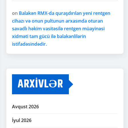
on
Balakən RMX-da quraşdırılan yeni rentgen
cihazı və onun pultunun arxasında oturan
savadlı həkim vasitəsilə rentgen müayinəsi
xidməti tam gücü ilə balakənlilərin
istifadəsindədir.
ARXIVLƏR
Avqust 2026
İyul 2026