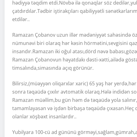
hədiyyə təqdim etdi.Növbə ilə qonaqlar söz dedilər,yub
çatdırdılar.Tədbir iştirakçıları qabiliyyətli sənətkarlar
etdilər..
Ramazan Çobanov uzun illər mədəniyyət sahəsində öz dü
nümunəvi biri olaraq hər kəsin hörmətini,sevgisini q
insandır.Ramazan iki oğul atası,dörd nəvə babası,gözəl 
Ramazan Çobanovun həyatdakı dəsti-xətti,ailədə göstər
timsalında,simasında açıq görünür.
Bilirsiz,(müəyyən oliqarxlar xaric) 65 yaş hər yerdə,hər
sonra təqaüdə çıxılır avtomatik olaraq.Hələ indidən s
Ramazan müəllim,bu gün həm də təqaüdə yola salınır,uğ
tamamlayasan və işdən birbaşa təqaüdə çıxasan.Heç d
olanlar xöşbəxt insanlardır..
Yubilyara 100-cü ad gününü görməyi,sağlam,gümrah,ailə