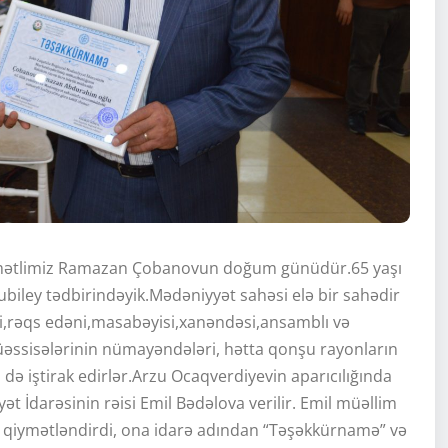
örmətlimiz Ramazan Çobanovun doğum günüdür.65 yaşı
ley tədbirindəyik.Mədəniyyət sahəsi elə bir sahədir
ni,rəqs edəni,masabəyisi,xanəndəsi,ansamblı və
əssisələrinin nümayəndələri, hətta qonşu rayonların
ə iştirak edirlər.Arzu Ocaqverdiyevin aparıcılığında
t İdarəsinin rəisi Emil Bədəlova verilir. Emil müəllim
qiymətləndirdi, ona idarə adından “Təşəkkürnamə” və