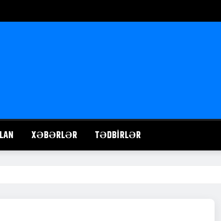
LAN
XƏBƏRLƏR
TƏDBIRLƏR