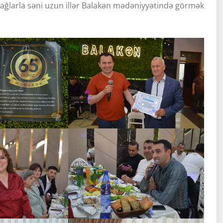
bağlarla səni uzun illər Balakən mədəniyyətində görmək