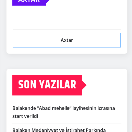
Axtar
SON YAZILAR
Balakəndə “Abad məhəllə” layihəsinin icrasına
start verildi
Balakən Mədəniyyət və İstirahət Parkında