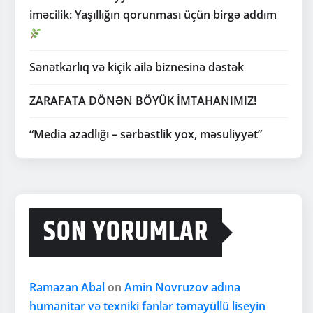
iməcilik: Yaşıllığın qorunması üçün birgə addım
Sənətkarlıq və kiçik ailə biznesinə dəstək
ZARAFATA DÖNƏN BÖYÜK İMTAHANIMIZ!
“Media azadlığı – sərbəstlik yox, məsuliyyət”
SON YORUMLAR
Ramazan Abal
on
Amin Novruzov adına
humanitar və texniki fənlər təmayüllü liseyin