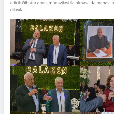
edirik.Əlbəttə əmək müqaviləsi ilə olmasa da,mənəvi 
diləyilə..