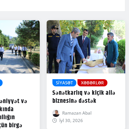
SIYASƏT
XƏBƏRLƏR
Sənətkarlıq və kiçik ailə
biznesinə dəstək
əniyyət və
rkında
Ramazan Abal
ıllığın
İyl 30, 2026
çün birgə