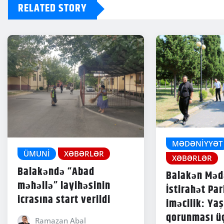
RELATED STORY
MƏDƏNIYYƏT
ÜMUNI
XƏBƏRLƏR
XƏBƏRLƏR
Balakəndə “Abad
Balakən Məd
məhəllə” layihəsinin
İstirahət Pa
icrasına start verildi
iməcilik: Yaş
qorunması ü
Ramazan Abal