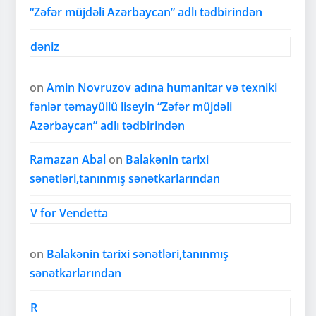
“Zəfər müjdəli Azərbaycan” adlı tədbirindən
dəniz
on
Amin Novruzov adına humanitar və texniki
fənlər təmayüllü liseyin “Zəfər müjdəli
Azərbaycan” adlı tədbirindən
Ramazan Abal
on
Balakənin tarixi
sənətləri,tanınmış sənətkarlarından
V for Vendetta
on
Balakənin tarixi sənətləri,tanınmış
sənətkarlarından
R