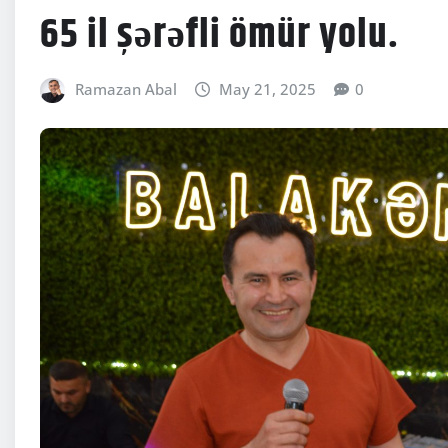
65 il şərəfli ömür yolu.
Ramazan Abal
May 21, 2025
0