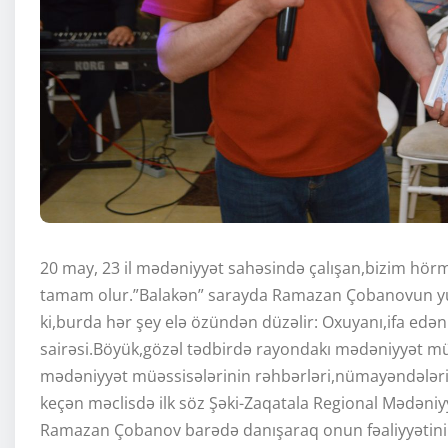
20 may, 23 il mədəniyyət sahəsində çalışan,bizim h
tamam olur.”Balakən” sarayda Ramazan Çobanovun yubi
ki,burda hər şey elə özündən düzəlir: Oxuyanı,ifa edə
sairəsi.Böyük,gözəl tədbirdə rayondakı mədəniyyət mü
mədəniyyət müəssisələrinin rəhbərləri,nümayəndələri d
keçən məclisdə ilk söz Şəki-Zaqatala Regional Mədəniyyə
Ramazan Çobanov barədə danışaraq onun fəaliyyətini 