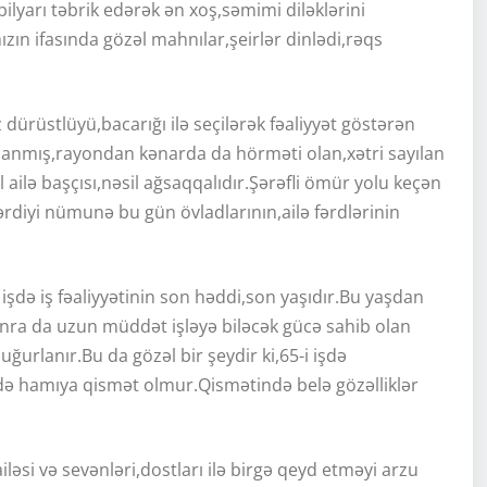
ilyarı təbrik edərək ən xoş,səmimi diləklərini
ımızın ifasında gözəl mahnılar,şeirlər dinlədi,rəqs
rüstlüyü,bacarığı ilə seçilərək fəaliyyət göstərən
azanmış,rayondan kənarda da hörməti olan,xətri sayılan
ailə başçısı,nəsil ağsaqqalıdır.Şərəfli ömür yolu keçən
diyi nümunə bu gün övladlarının,ailə fərdlərinin
 işdə iş fəaliyyətinin son həddi,son yaşıdır.Bu yaşdan
onra da uzun müddət işləyə biləcək gücə sahib olan
urlanır.Bu da gözəl bir şeydir ki,65-i işdə
ə hamıya qismət olmur.Qismətində belə gözəlliklər
si və sevənləri,dostları ilə birgə qeyd etməyi arzu