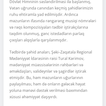
Dövlət Himninin səsləndirilməsi ilə başlanmış,
Vətən uğrunda canından keçmiş şəhidlərimizin
ruhu ehtiramla yad edilmişdir. Ardınca
məzunların ifasında rəngarəng musiqi nömrələri
və rəqs kompozisiyaları tədbir iştirakçılarına
təqdim olunmuş, gənc istedadların parlaq
çıxışları alqışlarla qarşılanmışdır.
Tədbirdə şəhid anaları, Şəki–Zaqatala Regional
Mədəniyyət İdarəsinin rəisi Tural Kərimov,
mədəniyyət müəssisələrinin rəhbərləri və
əməkdaşları, valideynlər və şagirdlər iştirak
etmişdir. Bu, həm məzunların uğurlarının
paylaşılması, həm də onların gələcək həyat
yoluna mənəvi dəstək verilməsi baxımından
xüsusi əhəmiyyət daşıyırdı.