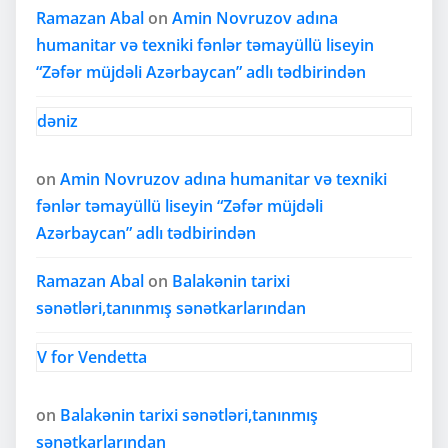
Ramazan Abal
on
Amin Novruzov adına
humanitar və texniki fənlər təmayüllü liseyin
“Zəfər müjdəli Azərbaycan” adlı tədbirindən
dəniz
on
Amin Novruzov adına humanitar və texniki
fənlər təmayüllü liseyin “Zəfər müjdəli
Azərbaycan” adlı tədbirindən
Ramazan Abal
on
Balakənin tarixi
sənətləri,tanınmış sənətkarlarından
V for Vendetta
on
Balakənin tarixi sənətləri,tanınmış
sənətkarlarından