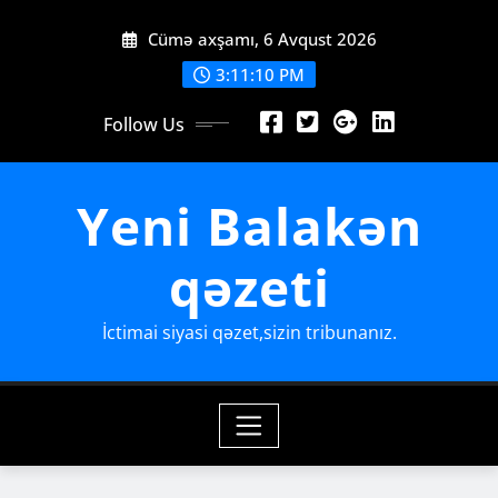
Skip
Cümə axşamı, 6 Avqust 2026
to
content
3:11:12 PM
Follow Us
Yeni Balakən
qəzeti
İctimai siyasi qəzet,sizin tribunanız.