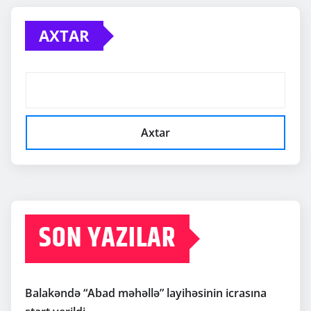
AXTAR
Axtar
SON YAZILAR
Balakəndə “Abad məhəllə” layihəsinin icrasına