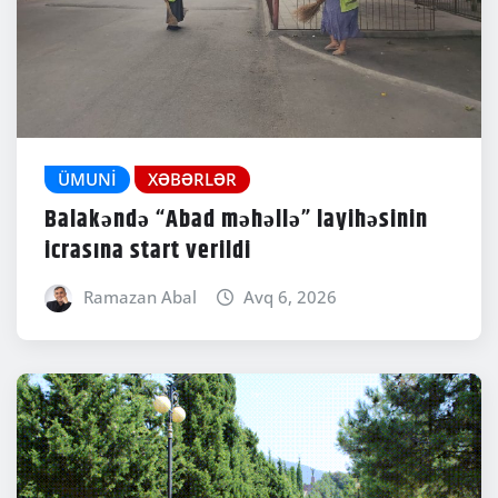
ÜMUNI
XƏBƏRLƏR
Balakəndə “Abad məhəllə” layihəsinin
icrasına start verildi
Ramazan Abal
Avq 6, 2026