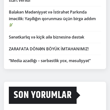
start verildi
Balakən Mədəniyyət və İstirahət Parkında
iməcilik: Yaşıllığın qorunması üçün birgə addım
Sənətkarlıq və kiçik ailə biznesinə dəstək
ZARAFATA DÖNƏN BÖYÜK İMTAHANIMIZ!
“Media azadlığı – sərbəstlik yox, məsuliyyət”
SON YORUMLAR