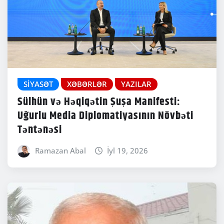
SIYASƏT
XƏBƏRLƏR
YAZILAR
Sülhün və Həqiqətin Şuşa Manifesti:
Uğurlu Media Diplomatiyasının Növbəti
Təntənəsi
Ramazan Abal
İyl 19, 2026