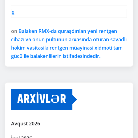
R
on
Balakən RMX-da quraşdırılan yeni rentgen
cihazı və onun pultunun arxasında oturan savadlı
həkim vasitəsilə rentgen müayinəsi xidməti tam
gücü ilə balakənlilərin istifadəsindədir.
ARXIVLƏR
Avqust 2026