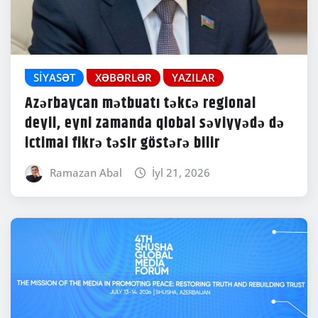
SIYASƏT
XƏBƏRLƏR
YAZILAR
Azərbaycan mətbuatı təkcə regional
deyil, eyni zamanda qlobal səviyyədə də
ictimai fikrə təsir göstərə bilir
Ramazan Abal
İyl 21, 2026