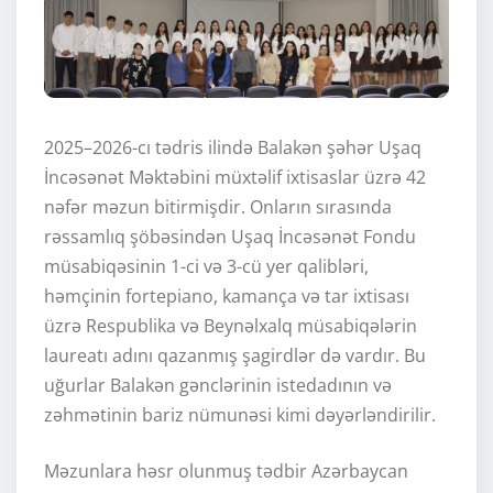
2025–2026-cı tədris ilində Balakən şəhər Uşaq
İncəsənət Məktəbini müxtəlif ixtisaslar üzrə 42
nəfər məzun bitirmişdir. Onların sırasında
rəssamlıq şöbəsindən Uşaq İncəsənət Fondu
müsabiqəsinin 1-ci və 3-cü yer qalibləri,
həmçinin fortepiano, kamança və tar ixtisası
üzrə Respublika və Beynəlxalq müsabiqələrin
laureatı adını qazanmış şagirdlər də vardır. Bu
uğurlar Balakən gənclərinin istedadının və
zəhmətinin bariz nümunəsi kimi dəyərləndirilir.
Məzunlara həsr olunmuş tədbir Azərbaycan