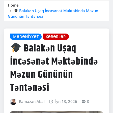
Home
Balakən Uşaq İncəsənət Məktəbində Məzun
Gününün Təntənəsi
MƏDƏNIYYƏT
XƏBƏRLƏR
Balakən Uşaq
İncəsənət Məktəbində
Məzun Gününün
Təntənəsi
Ramazan Abal
İyn 13, 2026
0