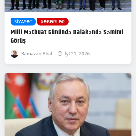
SIYASƏT
XƏBƏRLƏR
Milli Mətbuat Günündə Balakəndə Səmimi
Görüş
Ramazan Abal
İyl 21, 2026