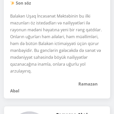
Son söz
Balakən Uşaq İncəsənət Məktəbinin bu ilki
məzunları öz istedadları və nailiyyətləri ilə
rayonun mədəni həyatına yeni bir rəng qatdılar.
Onların uğurları həm ailələri, həm müəllimləri,
həm də bütün Balakən ictimaiyyəti üçün qürur
mənbəyidir. Bu gənclərin gələcəkdə də sənət və
mədəniyyət sahəsində böyük nailiyyətlər
qazanacağına inamla, onlara uğurlu yol
arzulayırıq.
Ramazan
Abal