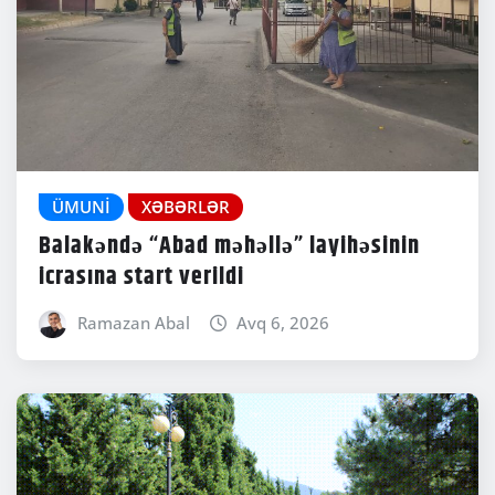
ÜMUNI
XƏBƏRLƏR
Balakəndə “Abad məhəllə” layihəsinin
icrasına start verildi
Ramazan Abal
Avq 6, 2026