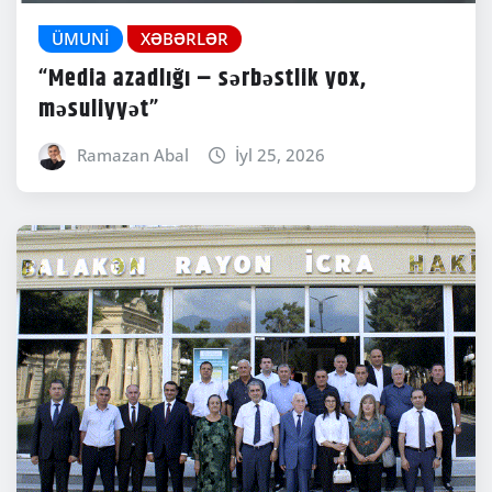
ÜMUNI
XƏBƏRLƏR
“Media azadlığı – sərbəstlik yox,
məsuliyyət”
Ramazan Abal
İyl 25, 2026