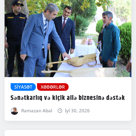
SIYASƏT
XƏBƏRLƏR
Sənətkarlıq və kiçik ailə biznesinə dəstək
Ramazan Abal
İyl 30, 2026