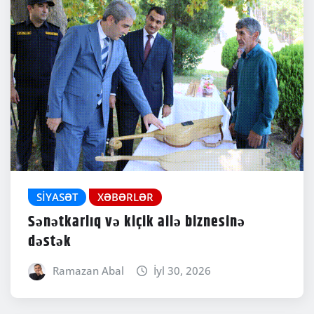
SIYASƏT
XƏBƏRLƏR
Sənətkarlıq və kiçik ailə biznesinə
dəstək
Ramazan Abal
İyl 30, 2026