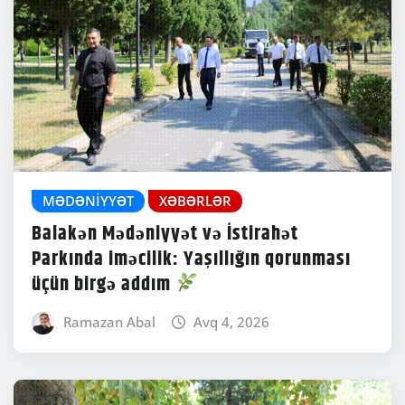
MƏDƏNIYYƏT
XƏBƏRLƏR
Balakən Mədəniyyət və İstirahət
Parkında iməcilik: Yaşıllığın qorunması
üçün birgə addım
Ramazan Abal
Avq 4, 2026