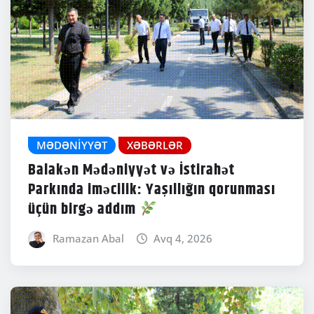
MƏDƏNIYYƏT
XƏBƏRLƏR
Balakən Mədəniyyət və İstirahət
Parkında iməcilik: Yaşıllığın qorunması
üçün birgə addım
Ramazan Abal
Avq 4, 2026