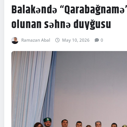
Balakəndə “Qarabağnamə”
olunan səhnə duyğusu
Ramazan Abal
May 10, 2026
0