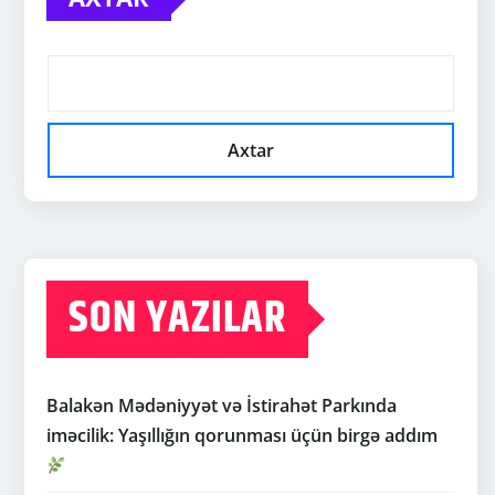
Axtar
SON YAZILAR
Balakən Mədəniyyət və İstirahət Parkında
iməcilik: Yaşıllığın qorunması üçün birgə addım