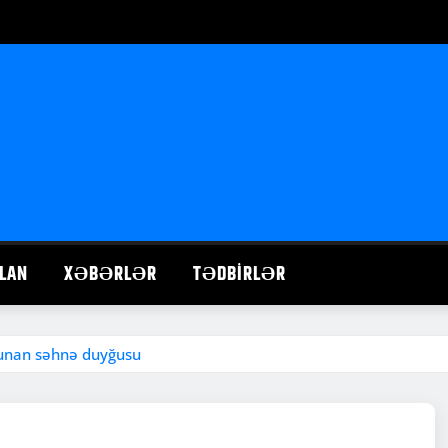
LAN
XƏBƏRLƏR
TƏDBIRLƏR
unan səhnə duyğusu