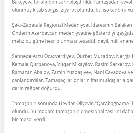
Bakeyeva tərəfindən səhnələşdirildi. Tamaşadan əvvəl 
olunmuş kitab sərgisi ziyarət olundu, bu isə tədbirə x
Şəki–Zaqatala Regional Mədəniyyət İdarəsinin Balakən
Öndərin Azərbaycan mədəniyyətinə göstərdiyi qayğıda
məhz bu günə həsr olunması təsadüfi deyil, milli-mənəv
Səhnədə Arzu Ocaxverdiyev, Qürbət Muradov, Nərgiz H
Kəmalə Qurbanova, Vüqar Mikayılov, Rasim Sərkərov, 
Ramazan Abalov, Zamin Yüzbaşiyev, Nani Cavadova və 
canlandırdılar. Tamaşaçılar onların ifasını alqışlarla q
dərin rəğbət doğurdu.
Tamaşanın sonunda Heydər Əliyevin “Qarabağnamə” haq
olundu. Bu məqam tamaşanın emosional təsirini daha d
bir mesaj verdi.