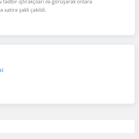
tədbir iştirakçıları ilə görüşərək onlara
 xatirə şəkli çəkildi.
az