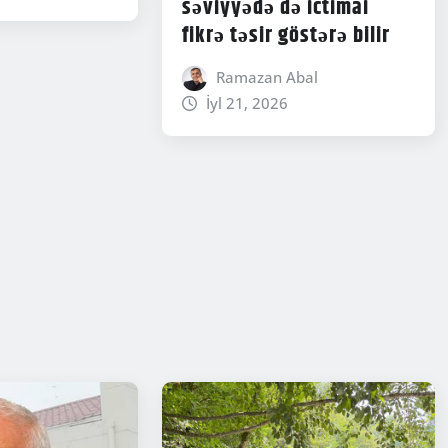
səviyyədə də ictimai
fikrə təsir göstərə bilir
Ramazan Abal
İyl 21, 2026