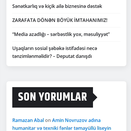
Sənətkarlıq və kiçik ailə biznesinə dəstək
ZARAFATA DÖNƏN BÖYÜK İMTAHANIMIZ!
“Media azadlığı – sərbəstlik yox, məsuliyyət”
Uşaqların sosial şəbəkə istifadəsi necə
tənzimlənməlidir? – Deputat danışdı
SON YORUMLAR
Ramazan Abal
on
Amin Novruzov adına
humanitar və texniki fənlər təmayüllü liseyin