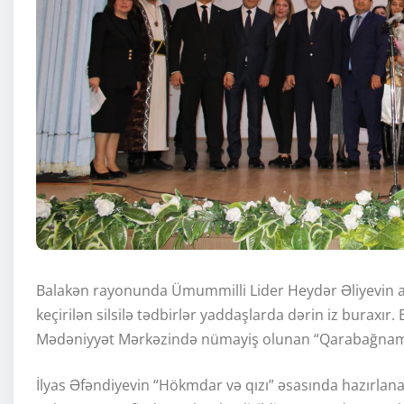
Balakən rayonunda Ümummilli Lider Heydər Əliyevin 
keçirilən silsilə tədbirlər yaddaşlarda dərin iz buraxır
Mədəniyyət Mərkəzində nümayiş olunan “Qarabağnam
İlyas Əfəndiyevin “Hökmdar və qızı” əsasında hazırla