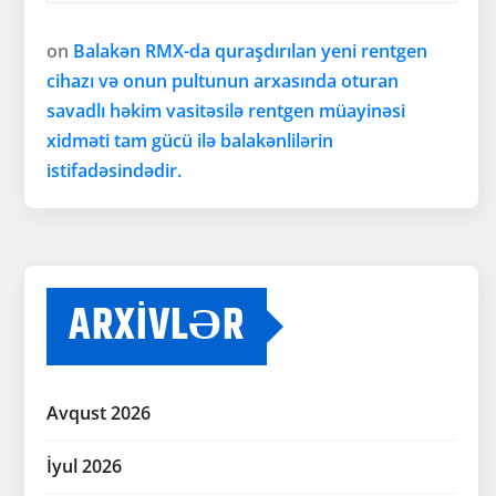
on
Balakən RMX-da quraşdırılan yeni rentgen
cihazı və onun pultunun arxasında oturan
savadlı həkim vasitəsilə rentgen müayinəsi
xidməti tam gücü ilə balakənlilərin
istifadəsindədir.
ARXIVLƏR
Avqust 2026
İyul 2026