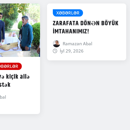
XƏBƏRLƏR
ZARAFATA DÖNƏN BÖYÜK
İMTAHANIMIZ!
Ramazan Abal
İyl 29, 2026
ƏBƏRLƏR
ə kiçik ailə
stək
bal