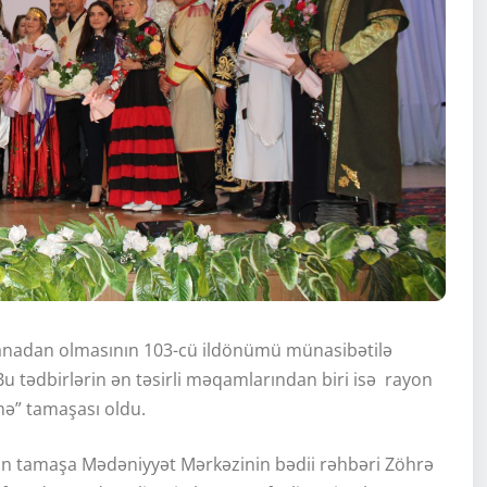
anadan olmasının 103-cü ildönümü münasibətilə
. Bu tədbirlərin ən təsirli məqamlarından biri isə rayon
ə” tamaşası oldu.
nan tamaşa Mədəniyyət Mərkəzinin bədii rəhbəri Zöhrə