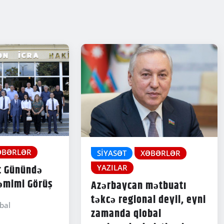
ƏBƏRLƏR
SIYASƏT
XƏBƏRLƏR
t Günündə
YAZILAR
əmimi Görüş
Azərbaycan mətbuatı
təkcə regional deyil, eyni
bal
zamanda qlobal