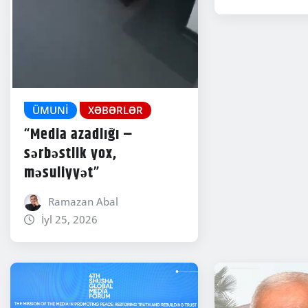
ÜMUNI
XƏBƏRLƏR
“Media azadlığı –
sərbəstlik yox,
məsuliyyət”
Ramazan Abal
İyl 25, 2026