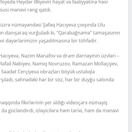
foyedə Heydər Əliyevin həyat və fəaliyyətinə həsr
üsusi mənəvi rəng qatdı.
 üzrə nümayəndəsi Şəfəq Hacıyeva çıxışında Ulu
n danışaraq vurğuladı ki, “Qarabağnamə” tamaşasının
i dəyərlərimizin yaşadılmasına bir töhfədir.
acıyeva, Nazim Manafov və dram dərnəyinin üzvləri –
Rəfail Nəbiyev, Namiq Novruzov, Ramazan Mollaçıyev,
Səadət Cerçiyeva obrazları böyük ustalıqla
arşıladı, səhnədəki hər bir söz, hər bir duyğu salonda
qında fikirlərinin yer aldığı videoçarx nümayiş
a gücləndirdi, izləyicilərə həm tarixi, həm də mənəvi