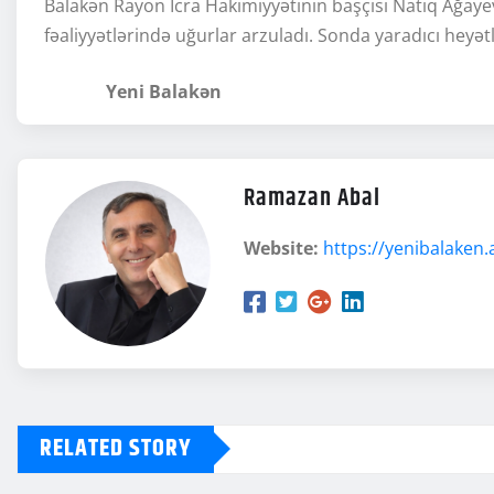
Balakən Rayon İcra Hakimiyyətinin başçısı Natiq Ağayev 
fəaliyyətlərində uğurlar arzuladı. Sonda yaradıcı heyətlə
Yeni Balakən
Ramazan Abal
Website:
https://yenibalaken.
RELATED STORY