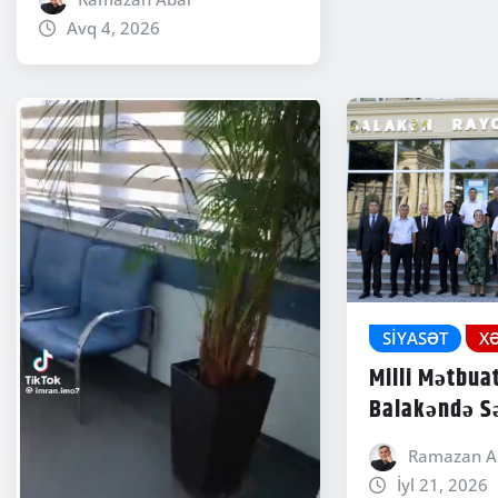
Avq 4, 2026
SIYASƏT
X
Milli Mətbua
Balakəndə S
Ramazan A
İyl 21, 2026