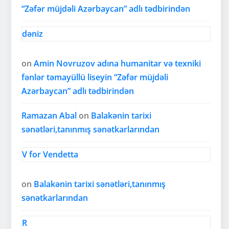
“Zəfər müjdəli Azərbaycan” adlı tədbirindən
dəniz
on
Amin Novruzov adına humanitar və texniki
fənlər təmayüllü liseyin “Zəfər müjdəli
Azərbaycan” adlı tədbirindən
Ramazan Abal
on
Balakənin tarixi
sənətləri,tanınmış sənətkarlarından
V for Vendetta
on
Balakənin tarixi sənətləri,tanınmış
sənətkarlarından
R