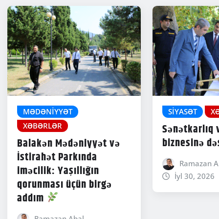
MƏDƏNIYYƏT
SIYASƏT
X
XƏBƏRLƏR
Sənətkarlıq v
biznesinə də
Balakən Mədəniyyət və
İstirahət Parkında
Ramazan A
iməcilik: Yaşıllığın
İyl 30, 2026
qorunması üçün birgə
addım
Ramazan Abal