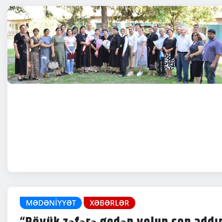
MƏDƏNIYYƏT
XƏBƏRLƏR
“Böyük zəfərə gedən yolun son addı