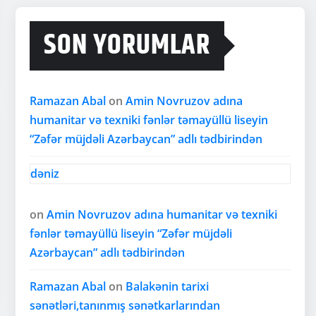
SON YORUMLAR
Ramazan Abal
on
Amin Novruzov adına
humanitar və texniki fənlər təmayüllü liseyin
“Zəfər müjdəli Azərbaycan” adlı tədbirindən
dəniz
on
Amin Novruzov adına humanitar və texniki
fənlər təmayüllü liseyin “Zəfər müjdəli
Azərbaycan” adlı tədbirindən
Ramazan Abal
on
Balakənin tarixi
sənətləri,tanınmış sənətkarlarından