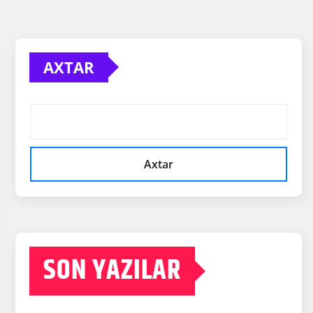
AXTAR
Axtar
SON YAZILAR
Media və Yayım Şurasına əlavə hüquq və