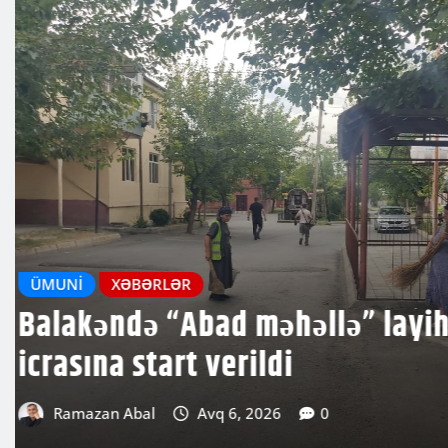
MƏDƏNIYYƏT
XƏBƏRLƏR
Balakən Mədəniyyət və İstirah
iməcilik: Yaşıllığın qorunması
addım
Ramazan Abal
Avq 4, 2026
0