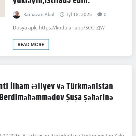
Ramazan Abal
İyl 18, 2025
0
Dosya apk: https://kodular.app/SCG-ZJW
READ MORE
nti İlham Əliyev və Türkmənistan
u Berdiməhəmmədov Şuşa şəhərinə
17.07.2025. Azərbaycan Prezidenti və Türkmənistan Xalq