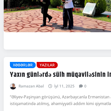
XƏBƏRLƏR
YAZILAR
Yaxın günlərdə sülh müqaviləsinin 
Ramazan Abal
İyl 11, 2025
0
“Əliyev-Paşinyan görüşünü, Azərbaycanla Ermənistan 
istiqamətində atılmış, əhəmiyyətli addım kimi qiymə