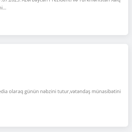
ni…
edia olaraq günün nəbzini tutur,vətəndaş münasibətini