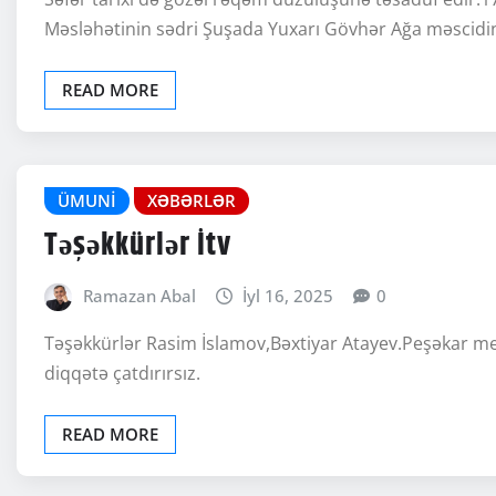
Məsləhətinin sədri Şuşada Yuxarı Gövhər Ağa məscidi
READ MORE
ÜMUNI
XƏBƏRLƏR
Təşəkkürlər İtv
Ramazan Abal
İyl 16, 2025
0
Təşəkkürlər Rasim İslamov,Bəxtiyar Atayev.Peşəkar m
diqqətə çatdırırsız.
READ MORE