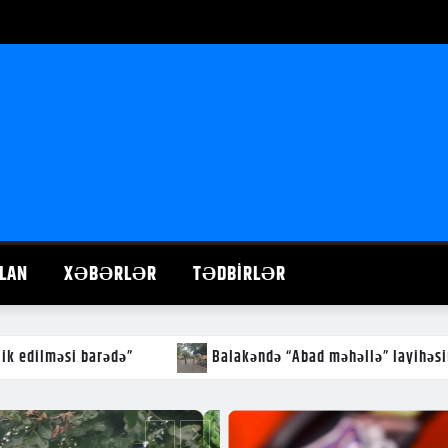
LAN
XƏBƏRLƏR
TƏDBIRLƏR
“Abad məhəllə” layihəsinin icrasına start verildi
Balakə