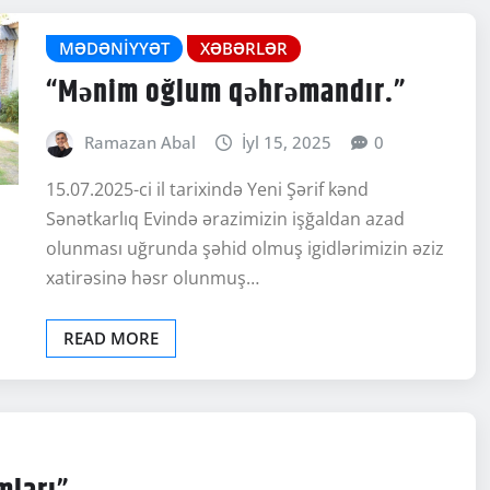
MƏDƏNIYYƏT
XƏBƏRLƏR
“Mənim oğlum qəhrəmandır.”
Ramazan Abal
İyl 15, 2025
0
15.07.2025-ci il tarixində Yeni Şərif kənd
Sənətkarlıq Evində ərazimizin işğaldan azad
olunması uğrunda şəhid olmuş igidlərimizin əziz
xatirəsinə həsr olunmuş…
READ MORE
mları”