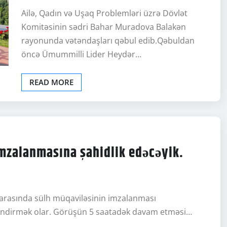
Ailə, Qadın və Uşaq Problemləri üzrə Dövlət
Komitəsinin sədri Bahar Muradova Balakən
rayonunda vətəndaşları qəbul edib.Qəbuldan
öncə Ümummilli Lider Heydər…
READ MORE
imzalanmasına şahidlik edəcəyik.
arasında sülh müqaviləsinin imzalanması
tləndirmək olar. Görüşün 5 saatadək davam etməsi…