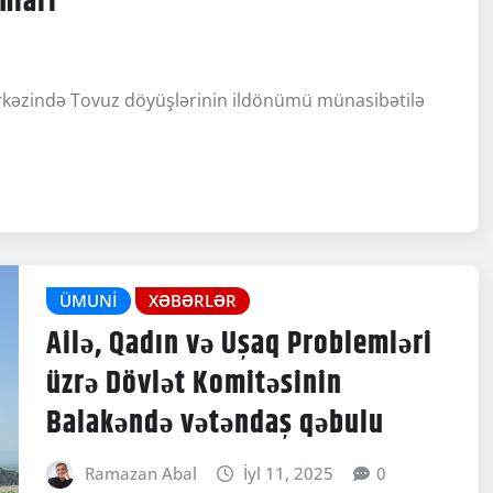
Mərkəzində Tovuz döyüşlərinin ildönümü münasibətilə
ÜMUNI
XƏBƏRLƏR
Ailə, Qadın və Uşaq Problemləri
üzrə Dövlət Komitəsinin
Balakəndə vətəndaş qəbulu
Ramazan Abal
İyl 11, 2025
0