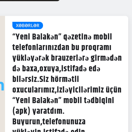
XƏBƏRLƏR
“Yeni Balakən” qəzetinə mobil
telefonlarınızdan bu proqramı
yükləyərək brauzerlərə girmədən
də baxa,oxuya,istifadə edə
bilərsiz.Siz hörmətli
oxucularımız,izləyicilərimiz üçün
“Yeni Balakən” mobil tədbiqini
(apk) yaratdım.
Buyurun,telefonunuza
yükləyin,istifadə edin.