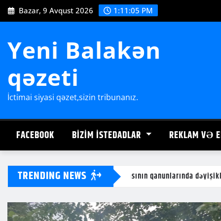
Skip
Bazar, 9 Avqust 2026
1:11:07 PM
to
content
Yeni Balakən
qəzeti
İctimai siyasi qəzet,sizin tribunanız.
FACEBOOK
BIZIM İSTEDADLAR
REKLAM VƏ E
TRENDING NEWS
ın qanunlarında dəyişiklik edilməsi barədə”
Balakəndə 