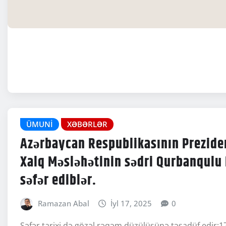
ÜMUNI
XƏBƏRLƏR
Azərbaycan Respublikasının Prezide
Xalq Məsləhətinin sədri Qurbanqul
səfər ediblər.
Ramazan Abal
İyl 17, 2025
0
Səfər tarixi də gözəl rəqəm düzülüşünə təsadüf edir: