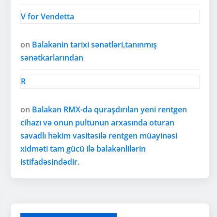
V for Vendetta
on
Balakənin tarixi sənətləri,tanınmış
sənətkarlarından
R
on
Balakən RMX-da quraşdırılan yeni rentgen
cihazı və onun pultunun arxasında oturan
savadlı həkim vasitəsilə rentgen müayinəsi
xidməti tam gücü ilə balakənlilərin
istifadəsindədir.