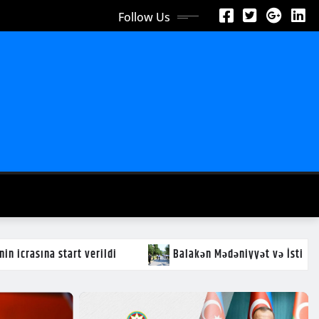
Follow Us
n Mədəniyyət və İstirahət Parkında iməcilik: Yaşıllığın qorunmas