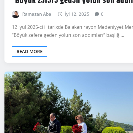
Ramazan Abal
İyl 12, 2025
0
12 iyul 2025-ci il tarixdə Balakən rayon Mədəniyyət 
“Böyük zəfərə gedən yolun son addımları” başlığı…
READ MORE